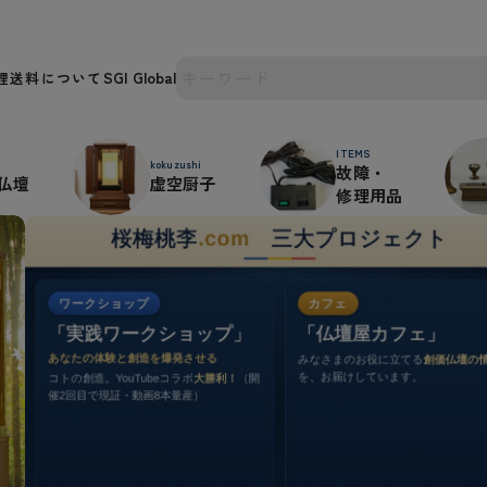
理
送料について
ITEMS
kokuzushi
故障・
仏壇
虚空厨子
修理用品