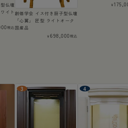
175,0
子型仏壇
¥
ホワイト
創価学会 イス付き厨子型仏壇
「心翼」 匠型 ライトオーク
000
国産品
税込
698,000
税込
¥