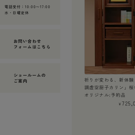
電話受付：10:00〜17:00
水・日曜定休
お問い合わせ
フォームはこちら
ショールームの
創価学会 家具調仏壇 「茜」
祈りが変わる、新体験
ご案内
パールホワイト 常住御本尊様
調虚空厨子カリン」桜
ご安置可
オリジナル:予約品
648,000
725,
税込
¥
¥