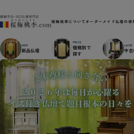
桜梅桃李について
オーダーメイド
仏壇の修
PRICE
NEW
reUSE
価格別で
新品仏壇
中古
探す