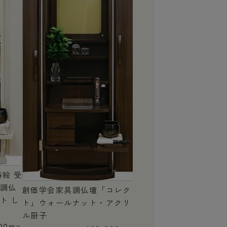
蒔絵
受
具調仏
創価学会家具調仏壇「コレク
ト し
ト」ウォールナット・アクリ
ル厨子
00