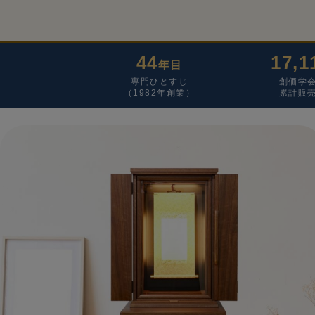
44
17,1
年目
専門ひとすじ
創価学
（1982年創業）
累計販