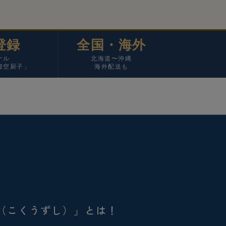
登録
全国・海外
ナル
北海道〜沖縄
虚空厨子」
海外配送も
（こくうずし）」とは！