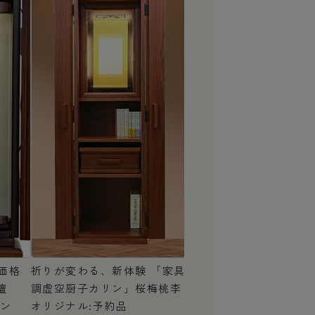
価格
祈りが変わる、新体験
「家具
壇
調虚空厨子カリン」桜梅桃李
リン
オリジナル:予約品