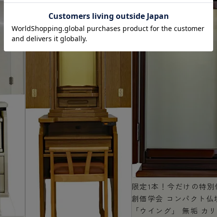
限定1本！今だけの特別
創価学会 コンパクト仏
「ウイング」 無垢 カ