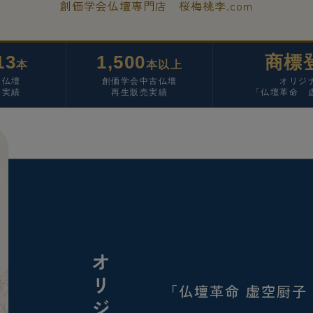
創価学会仏壇専門店 桜梅桃李.com
13
1,500
商標
本
本以上
会仏壇
創価学会中古仏壇
オリジ
売実績
再生販売実績
「仏壇革命 
「仏壇革命 虚空厨子