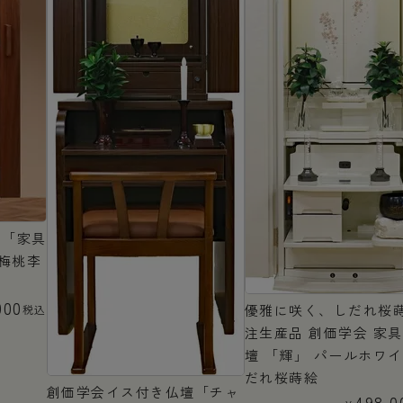
「家具
梅桃李
000
優雅に咲く、しだれ桜
税込
注生産品 創価学会 家
壇 「輝」 パールホワイ
だれ桜蒔絵
創価学会イス付き仏壇「チャ
498,0