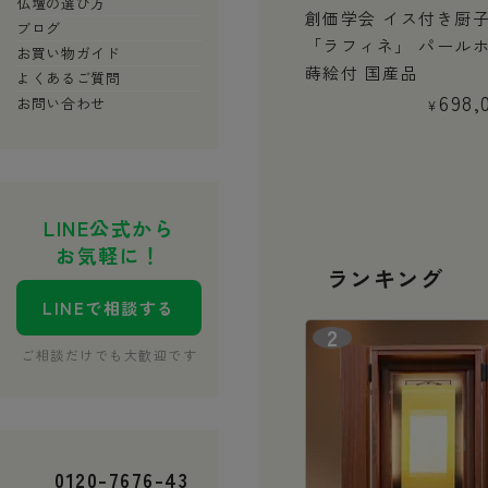
仏壇の選び方
型仏壇。洗
創価学会 イス付き厨子型仏壇
創価学会 イス付き厨
ブログ
イト仕上
「風美」 匠型 黒塗り 蒔絵付
「ラフィネ」 パール
お買い物ガイド
仏壇
国産品
蒔絵付 国産品
よくあるご質問
イト」
738,000
698,
お問い合わせ
税込
¥
¥
,000
税込
LINE公式から
お気軽に！
ランキング
LINEで相談する
ご相談だけでも大歓迎です
0120
-
7676
-
43