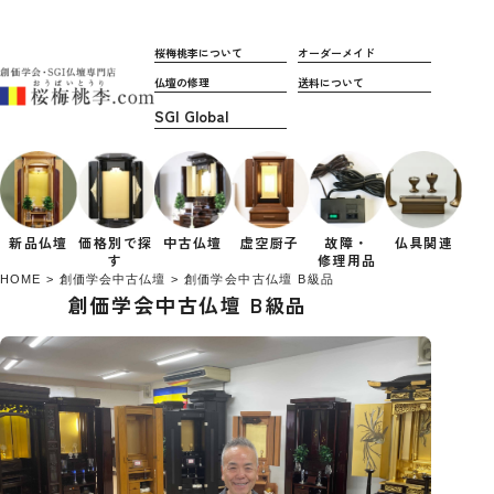
桜梅桃李について
オーダーメイド
仏壇の修理
送料について
新品仏壇
価格別で
探
中古仏壇
虚空厨子
故障・
仏具関連
す
修理用品
HOME
創価学会中古仏壇
創価学会中古仏壇 B級品
創価学会中古仏壇 B級品