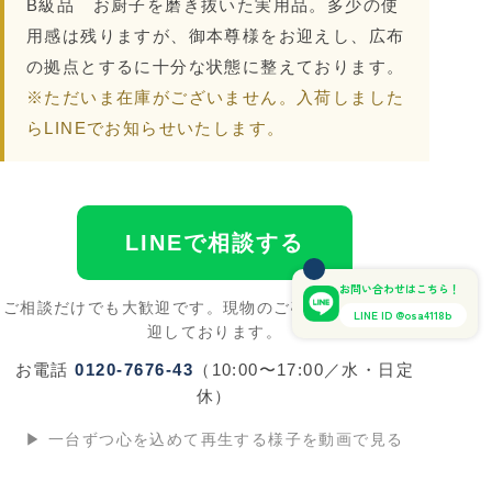
B級品
お厨子を磨き抜いた実用品。多少の使
用感は残りますが、御本尊様をお迎えし、広布
の拠点とするに十分な状態に整えております。
※ただいま在庫がございません。入荷しました
らLINEでお知らせいたします。
LINEで相談する
お問い合わせはこちら！
ご相談だけでも大歓迎です。現物のご確認・ご来店も歓
LINE ID @osa4118b
迎しております。
お電話
0120-7676-43
（10:00〜17:00／水・日定
休）
▶ 一台ずつ心を込めて再生する様子を動画で見る