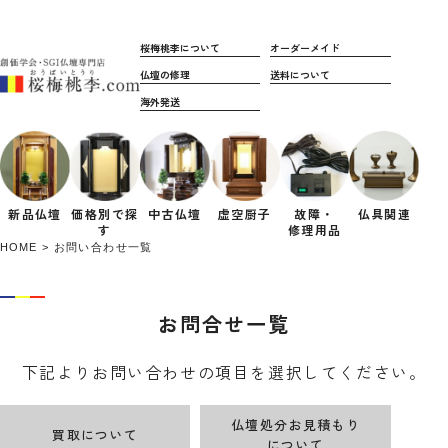
桜梅桃李について
オーダーメイド
仏壇の修理
送料について
海外発送
新品仏壇
価格別で
探
中古仏壇
虚空厨子
故障・
仏具関連
す
修理用品
HOME
お問い合わせ一覧
お問合せ一覧
下記よりお問い合わせの項目を選択してください。
仏壇処分お見積もり
買取について
について