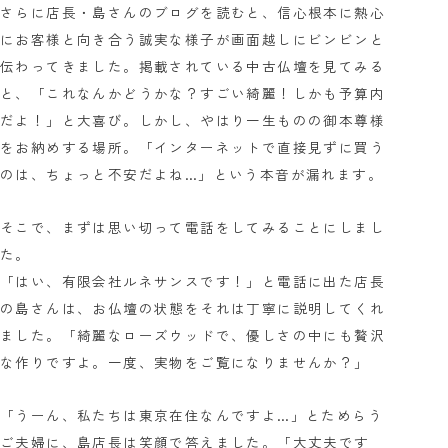
さらに店長・島さんのブログを読むと、信心根本に熱心
にお客様と向き合う誠実な様子が画面越しにビンビンと
伝わってきました。掲載されている中古仏壇を見てみる
と、「これなんかどうかな？すごい綺麗！しかも予算内
だよ！」と大喜び。しかし、やはり一生ものの御本尊様
をお納めする場所。「インターネットで直接見ずに買う
のは、ちょっと不安だよね…」という本音が漏れます。
そこで、まずは思い切って電話をしてみることにしまし
た。
「はい、有限会社ルネサンスです！」と電話に出た店長
の島さんは、お仏壇の状態をそれは丁寧に説明してくれ
ました。「綺麗なローズウッドで、優しさの中にも贅沢
な作りですよ。一度、実物をご覧になりませんか？」
「うーん、私たちは東京在住なんですよ…」とためらう
ご夫婦に、島店長は笑顔で答えました。「大丈夫です