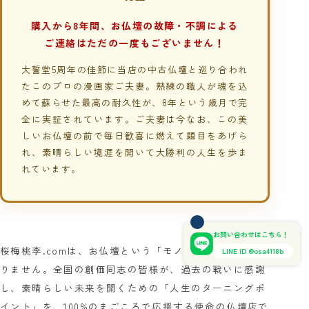
購入から8年間、お仏壇の故障・不調による
ご連絡はただの一度もございません！
大誓堂5周年の佳節に当店の中古仏壇と巡り合われ
たこのプロの漫画家ご夫妻。熟練の職人が魂を込
めて蘇らせた最高の耐久性が、8年という歳月で完
全に実証されています。ご夫妻は今なお、この美
しいお仏壇の前で毎日歓喜に燃えて題目をあげら
れ、素晴らしい境涯を開いて大勝利の人生を歩ま
れています。
お問い合わせはこちら！
桜梅桃李.comは、お仏壇という「モノ」を売る店ではあ
LINE ID @osa4118b
りません。全国の創価同志の皆様が、過去の戦いに感謝
し、素晴らしい未来を開くための「人生のターニングポ
イント」を、100%のまごころで応援する使命の仏壇店で