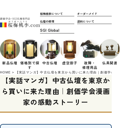
桜梅桃李について
オーダーメイド
仏壇の修理
送料について
新品仏壇
価格別で
探
中古仏壇
虚空厨子
故障・
仏具関連
す
修理用品
HOME
【実話マンガ】中古仏壇を東京から買いに来た理由｜創価学会漫画家
【実話マンガ】中古仏壇を東京か
ら買いに来た理由｜創価学会漫画
家の感動ストーリー