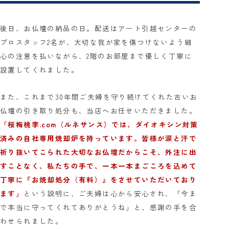
後日、お仏壇の納品の日。配送はアート引越センターの
プロスタッフ2名が、大切な我が家を傷つけないよう細
心の注意を払いながら、2階のお部屋まで優しく丁寧に
設置してくれました。
また、これまで30年間ご夫婦を守り続けてくれた古いお
仏壇の引き取り処分も、当店へお任せいただきました。
「桜梅桃李.com（ルネサンス）では、ダイオキシン対策
済みの自社専用焼却炉を持っています。皆様が涙と汗で
祈り抜いてこられた大切なお仏壇だからこそ、外注に出
すことなく、私たちの手で、一本一本まごころを込めて
丁寧に『お焼却処分（有料）』をさせていただいており
ます」
という説明に、ご夫婦は心から安心され、「今ま
で本当に守ってくれてありがとうね」と、感謝の手を合
わせられました。