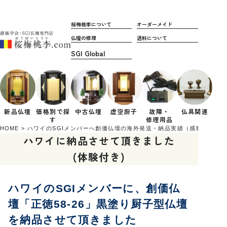
桜梅桃李について
オーダーメイド
仏壇の修理
送料について
新品仏壇
価格別で
探
中古仏壇
虚空厨子
故障・
仏具関連
す
修理用品
HOME
ハワイのSGIメンバーへ創価仏壇の海外発送・納品実績（感動の信心体
ハワイに納品させて頂きました
(体験付き)
ハワイのSGIメンバーに、創価仏
壇「正徳58-26」黒塗り厨子型仏壇
を納品させて頂きました