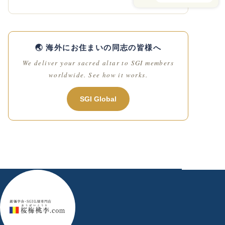
🌏 海外にお住まいの同志の皆様へ
We deliver your sacred altar to SGI members
worldwide. See how it works.