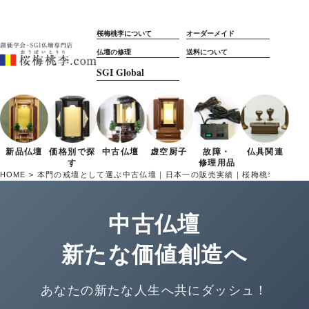
桜梅桃李について
オーダーメイド
仏壇の修理
送料について
新品仏壇
価格別で
探
中古仏壇
虚空厨子
故障・
仏具関連
す
修理用品
HOME
本門の戒壇として選ぶ中古仏壇｜日本一の販売実績｜桜梅桃李.com
中古仏壇
新たな価値創造へ
あなたの新たな人生へ共にダッシュ！