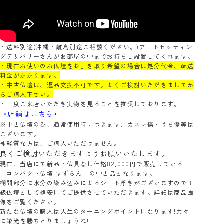
・送料別途(沖縄・離島別途ご相談ください。)アートセッティン
グデリバリーさんがお部屋の中までお持ちし設置してくれます。
・現在お使いのお仏壇をお引き取り希望の場合は処分代金、配送
料金がかかります。
・中古仏壇は、返品交換不可です。よくご検討いただきましてか
らご購入下さい。
・一度ご来店いただき実物を見ることを推奨しております。
→店舗はこちら←
※中古仏壇の為、通常使用時につきます、カスレ傷・うち傷等は
ございます。
神経質な方は、ご購入いただけません。
良くご検討いただきますようお願いいたします。
現在、当店にて新品・仏具なし価格82,000円で販売している
「コンパクト仏壇 すずらん」の中古品となります。
欄間部分に水分の染み込みによるシート浮きがございますのでB
級仏壇として格安にてご提供させていただきます。詳細は商品画
像をご覧ください。
新たな仏壇の購入は人生のターニングポイントになります!共々
に栄光を勝ちとりましょうね!