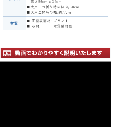
高さ56cm x 34cm
大戸二つ折り時の幅:約58cm
大戸全開時の幅:約77cm
正面表面材:
プリント
材質
芯材:
木質繊維板