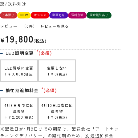
扉/送料別途
1本限り
NEW
オススメ
動画あり
送料別途
現金割引あり
レビュー
（0件）
レビューを見る
19,800
¥
税込
LED照明変更
(必須)
LED照明に変更
変更しない
+
¥
9,000
+
¥
0
税込
税込
繁忙期追加料金
(必須)
4月9日までに配
4月10日以降に配
達希望
達希望
+
¥
2,200
+
¥
0
税込
税込
※配達日が4月9日までの期間は、配送会社「アートセッ
ティングデリバリー」の繁忙期のため、別途追加料金