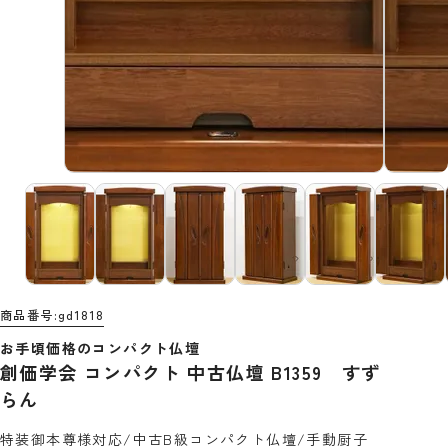
商品番号
gd1818
お手頃価格のコンパクト仏壇
創価学会 コンパクト 中古仏壇 B1359 すず
らん
特装御本尊様対応/中古B級コンパクト仏壇/手動厨子