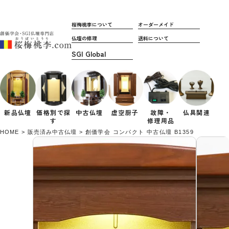
桜梅桃李について
オーダーメイド
仏壇の修理
送料について
新品仏壇
価格別で
探
中古仏壇
虚空厨子
故障・
仏具関連
す
修理用品
HOME
販売済み中古仏壇
創価学会 コンパクト 中古仏壇 B1359 すずらん