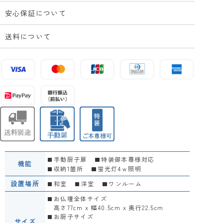
安心保証について
送料について
手動厨子扉
特装御本尊様対応
機能
収納1箇所
蛍光灯4ｗ照明
設置場所
和室
洋室
ワンルーム
お仏壇全体サイズ
高さ77cm x 幅40.5cm x 奥行22.5cm
お厨子サイズ
サイズ