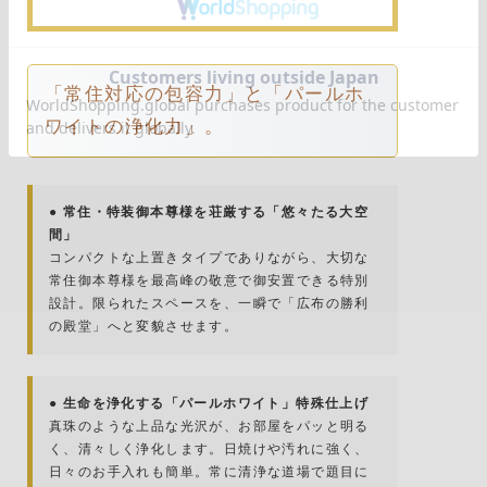
「常住対応の包容力」と「パールホ
ワイトの浄化力」。
● 常住・特装御本尊様を荘厳する「悠々たる大空
間」
コンパクトな上置きタイプでありながら、大切な
常住御本尊様を最高峰の敬意で御安置できる特別
設計。限られたスペースを、一瞬で「広布の勝利
の殿堂」へと変貌させます。
● 生命を浄化する「パールホワイト」特殊仕上げ
真珠のような上品な光沢が、お部屋をパッと明る
く、清々しく浄化します。日焼けや汚れに強く、
日々のお手入れも簡単。常に清浄な道場で題目に