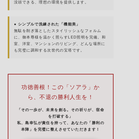
没頭できる、理想の環境を提供します。
● シンプルで洗練された「機能美」
無駄を削ぎ落としたスタイリッシュなフォルム
に、御本尊様を温かく照らすLED照明を完備。和
室、洋室、マンションのリビング、どんな場所に
も完璧に調和する次世代の宝塔です。
功徳善根！この「ソアラ」か
ら、不退の勝利人生を！
「その一歩が、未来を創る。その祈りが、宿命
を打破する」
私、島幸弘が責任を持って、あなたの「勝利の
本陣」を完璧に整えさせていただきます！