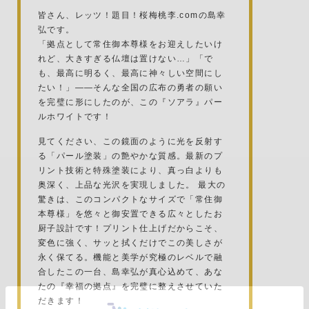
皆さん、レッツ！題目！桜梅桃李.comの島幸
弘です。
「拠点として常住御本尊様をお迎えしたいけ
れど、大きすぎる仏壇は置けない…」「で
も、最高に明るく、最高に神々しい空間にし
たい！」——そんな全国の広布の勇者の願い
を完璧に形にしたのが、この『ソアラ』パー
ルホワイトです！
見てください、この鏡面のように光を反射す
る「パール塗装」の艶やかな質感。最新のプ
リント技術と特殊塗装により、真っ白よりも
奥深く、上品な光沢を実現しました。 最大の
驚きは、このコンパクトなサイズで「常住御
本尊様」を悠々と御安置できる広々としたお
厨子設計です！プリント仕上げだからこそ、
変色に強く、サッと拭くだけでこの美しさが
永く保てる。機能と美学が究極のレベルで融
合したこの一台、島幸弘が真心込めて、あな
たの『幸福の拠点』を完璧に整えさせていた
だきます！