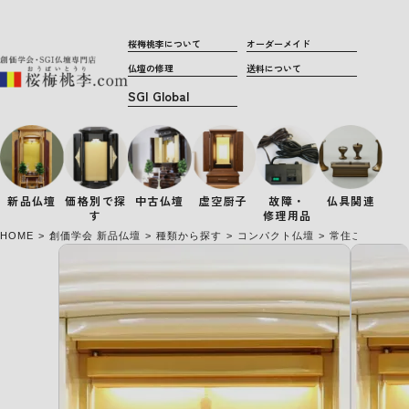
桜梅桃李について
オーダーメイド
仏壇の修理
送料について
新品仏壇
価格別で
探
中古仏壇
虚空厨子
故障・
仏具関連
す
修理用品
HOME
創価学会 新品仏壇
種類から探す
コンパクト仏壇
常住ご本尊様対