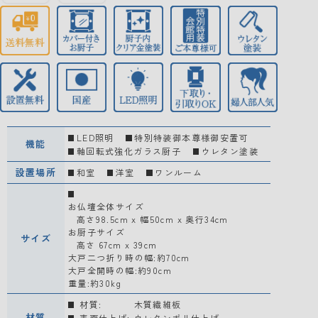
LED照明
特別特装御本尊様御安置可
機能
軸回転式強化ガラス厨子
ウレタン塗装
設置場所
和室
洋室
ワンルーム
お仏壇全体サイズ
高さ98.5cm x 幅50cm x 奥行34cm
お厨子サイズ
サイズ
高さ 67cm x 39cm
大戸二つ折り時の幅:約70cm
大戸全開時の幅:約90cm
重量:約30kg
材質:
木質繊維板
材質
表面仕上げ:
ウレタンポリ仕上げ