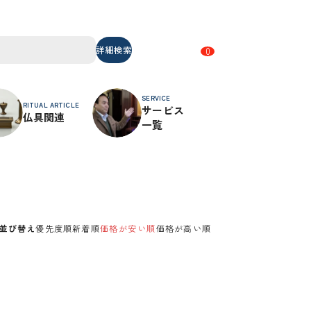
詳細検索
0
SERVICE
RITUAL ARTICLE
サービス
仏具関連
一覧
並び替え
優先度順
新着順
価格が安い順
価格が高い順