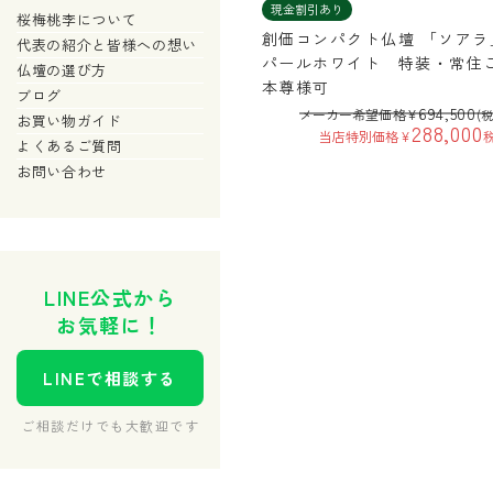
現金割引あり
桜梅桃李について
創価コンパクト仏壇 「ソアラ
代表の紹介と皆様への想い
パールホワイト 特装・常住
仏壇の選び方
本尊様可
ブログ
694,500
メーカー希望価格
¥
(
お買い物ガイド
288,000
当店特別価格
¥
よくあるご質問
お問い合わせ
LINE公式から
お気軽に！
LINEで相談する
ご相談だけでも大歓迎です