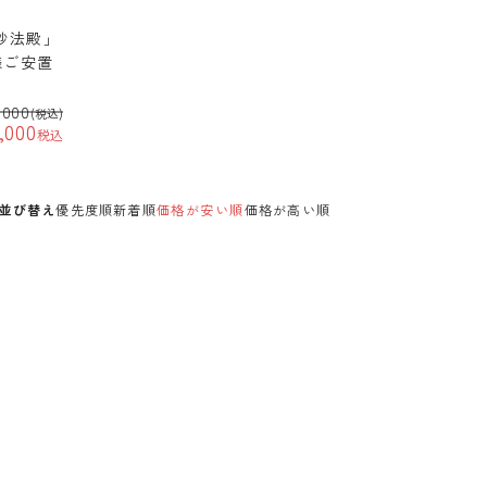
妙法殿」
様ご安置
,000
(税込)
,000
税込
並び替え
優先度順
新着順
価格が安い順
価格が高い順