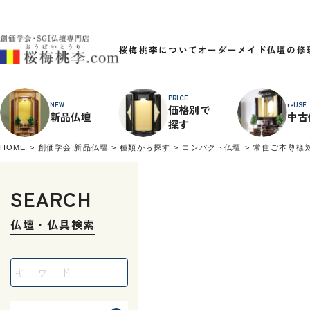
桜梅桃李について
オーダーメイド
仏壇の修
PRICE
NEW
reUSE
価格別で
新品仏壇
中古
探す
HOME
創価学会 新品仏壇
種類から探す
コンパクト仏壇
常住ご本尊様
SEARCH
仏壇・仏具検索