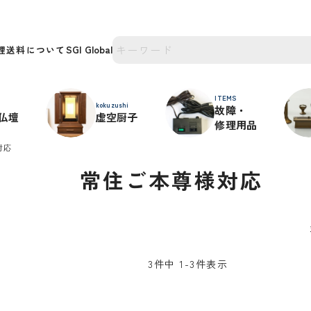
理
送料について
ITEMS
kokuzushi
故障・
仏壇
虚空厨子
修理用品
対応
常住ご本尊様対応
3
件中
1
-
3
件表示