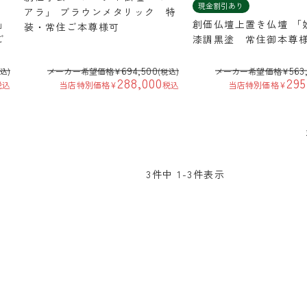
現金割引あり
アラ」 ブラウンメタリック 特
」
創価仏壇上置き仏壇 「
装・常住ご本尊様可
ご
漆調黒塗 常住御本尊
694,500
563
メーカー希望価格
¥
メーカー希望価格
¥
税込)
(税込)
288,000
295
税込
当店特別価格
¥
税込
当店特別価格
¥
3
件中
1
-
3
件表示