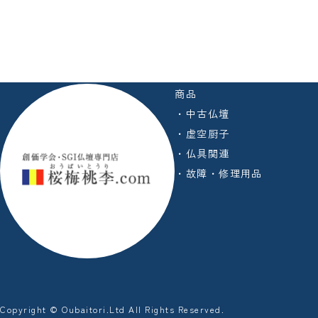
商品
・中古仏壇
・虚空厨子
・仏具関連
・故障・修理用品
Copyright © Oubaitori.Ltd All Rights Reserved.