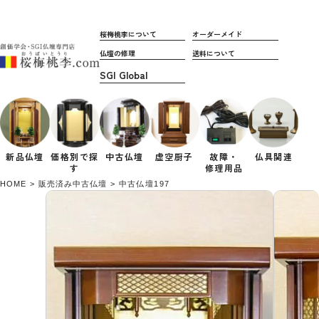
桜梅桃李について
オーダーメイド
仏壇の修理
送料について
新品仏壇
価格別で
探
中古仏壇
虚空厨子
故障・
仏具関連
す
修理用品
HOME
販売済み中古仏壇
中古仏壇197