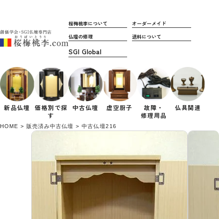
桜梅桃李について
オーダーメイド
仏壇の修理
送料について
新品仏壇
価格別で
探
中古仏壇
虚空厨子
故障・
仏具関連
す
修理用品
HOME
販売済み中古仏壇
中古仏壇216