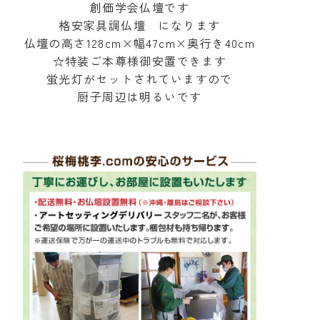
創価学会仏壇です
格安家具調仏壇 になります
仏壇の高さ128cm×幅47cm×奥行き40cm
☆特装ご本尊様御安置できます
蛍光灯がセットされていますので
厨子周辺は明るいです