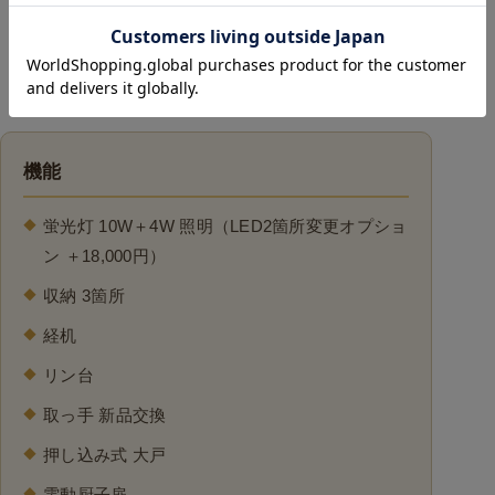
— このお仏壇の詳細 —
仕様・
サイズ・材質
機能
蛍光灯 10W＋4W 照明（LED2箇所変更オプショ
ン ＋18,000円）
収納 3箇所
経机
リン台
取っ手 新品交換
押し込み式 大戸
電動厨子扉