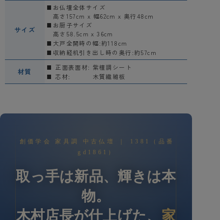
お仏壇全体サイズ
高さ157cm x 幅62cm x 奥行48cm
お厨子サイズ
サイズ
高さ58.5cm x 36cm
大戸全開時の幅:約118cm
収納経机引き出し時の奥行:約57cm
正面表面材:
紫檀調シート
材質
芯材:
木質繊維板
創価学会 家具調 中古仏壇 ｜ 1381（品番
gd1861）
取っ手は新品、輝きは本
物。
木村店長が仕上げた、
家