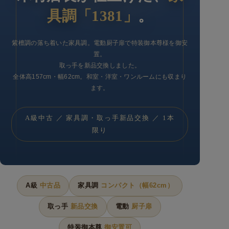
具調「1381」
。
紫檀調の落ち着いた家具調。電動厨子扉で特装御本尊様を御安
置。
取っ手を新品交換しました。
全体高157cm・幅62cm。和室・洋室・ワンルームにも収まり
ます。
A級中古 ／ 家具調・取っ手新品交換 ／ 1本
限り
A級
中古品
家具調
コンパクト（幅62cm）
取っ手
新品交換
電動
厨子扉
特装御本尊
御安置可