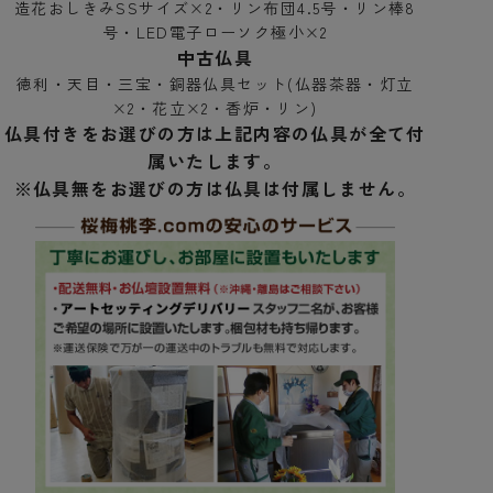
造花おしきみSSサイズ×2・リン布団4.5号・リン棒8
号・LED電子ローソク極小×2
中古仏具
徳利・天目・三宝・銅器仏具セット(仏器茶器・灯立
×2・花立×2・香炉・リン)
仏具付きをお選びの方は上記内容の仏具が全て付
属いたします。
※仏具無をお選びの方は仏具は付属しません。