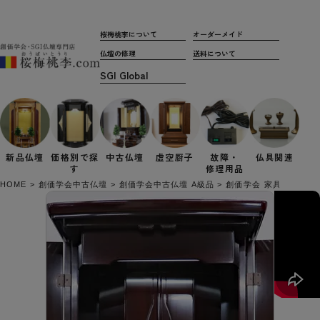
桜梅桃李について
オーダーメイド
仏壇の修理
送料について
新品仏壇
価格別で
探
中古仏壇
虚空厨子
故障・
仏具関連
す
修理用品
HOME
創価学会中古仏壇
創価学会中古仏壇 A級品
創価学会 家具調 中古仏壇