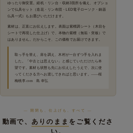
ゆったり御安置。経机・リン台・収納3箇所を備え、オプショ
ンで仏具セット（造花・リン布団・LED電子ローソク・銅器
仏具一式）もお選びいただけます。
素材は、正直にお伝えします。表面は紫檀調シート（木目を
シートで再現した仕上げ）で、本物の紫檀（無垢・突板）で
はありません。だからこそ、この価格でお届けできます。
取っ手を替え、扉を調え、木村が一台ずつ手を入れま
した。「中古とは思えない」と感じていただけたら本
望です。素材も状態も先にお伝えしたうえで、次に使
ってくださる方へお渡しできればと思います。——桜
梅桃李.com 島 幸弘
— 開閉も、仕上げも、すべて —
動画で、
ありのまま
をご覧くださ
い。