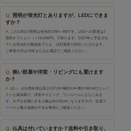
照明が蛍光灯とありますが、LEDにできま
すか？
この1381の照明は蛍光灯10W＋4Wです。LEDへの変更は2
箇所オプション（＋18,000円）で承ります。2027年に予定され
ている蛍光灯の製造終了にも、LED変更で対応いただけます。
ご希望の方はLINEまたはお電話でご相談ください。
狭い部屋や洋室・リビングにも置けます
か？
はい。お仏壇全体は高さ157cm×幅62cm×奥行48cmのコンパ
クトな家具調で、洋室やリビング、ワンルームにもなじみま
す。大戸を全開にすると幅は約118cmになりますので、設置ス
ペースと搬入経路の寸法を事前にご確認ください。
仏具は付いていますか？送料や引き取り、