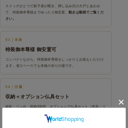
スイッチひとつで厨子扉が開き、押し込み式の大戸とあわせ
て、特装御本尊様までゆったり御安置。
動きは動画でご覧くだ
さい。
03｜本格
特装御本尊様 御安置可
コンパクトながら、特装御本尊様をしっかりとお迎えいただけ
ます。省スペースでも本格の祈りの場です。
04｜付属
収納＋オプション仏具セット
経机・リン台、収納3箇所。オプションで仏具セット（造花・リ
ン布団・LED電子ローソク・銅器仏具一式）もお選びいただけ
ます。