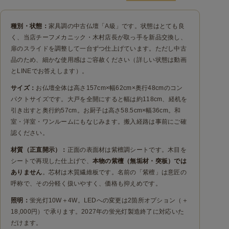
種別・状態：
家具調の中古仏壇「A級」です。状態はとても良
く、当店チーフメカニック・木村店長が取っ手を新品交換し、
扉のスライドを調整して一台ずつ仕上げています。ただし中古
品のため、細かな使用感はご容赦ください（詳しい状態は動画
とLINEでお答えします）。
サイズ：
お仏壇全体は高さ157cm×幅62cm×奥行48cmのコン
パクトサイズです。大戸を全開にすると幅は約118cm、経机を
引き出すと奥行約57cm。お厨子は高さ58.5cm×幅36cm。和
室・洋室・ワンルームにもなじみます。搬入経路は事前にご確
認ください。
材質（正直開示）：
正面の表面材は紫檀調シートです。木目を
シートで再現した仕上げで、
本物の紫檀（無垢材・突板）では
ありません
。芯材は木質繊維板です。名前の「紫檀」は意匠の
呼称で、その分軽く扱いやすく、価格も抑えめです。
照明：
蛍光灯10W＋4W。LEDへの変更は2箇所オプション（＋
18,000円）で承ります。2027年の蛍光灯製造終了に対応いた
だけます。