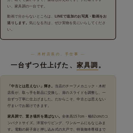
い、家具調の一台です。
動画で分からないところは、
LINEで追加のお写真・動画をお
送りします。
気になる方は、ぜひ実物を見にいらしてくださ
い。
— 木村店長の、手仕事 —
一台ずつ仕上げた、
家具調
。
「中古とは思えない」輝き。
当店のチーフメカニック・木村
店長が、取っ手を新品に交換し、扉のスライドを調整し、一
台ずつ丁寧に仕上げました。だからこそ、中古とは思えない
佇まいでお届けできます。
家具調で、置き場所を選ばない。
全体高157cm・幅62cmのコ
ンパクトサイズ。洋室やリビング、ワンルームにもなじみま
す。電動の厨子扉と押し込み式の大戸で、特装御本尊様まで