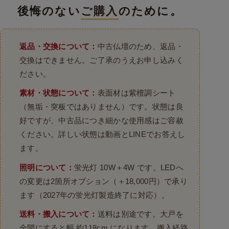
後悔のない
ご購入
のために。
返品・交換について：
中古仏壇のため、返品・
交換はできません。ご了承のうえお申し込みく
ださい。
素材・状態について：
表面材は紫檀調シート
（無垢・突板ではありません）です。状態は良
好ですが、中古品につき細かな使用感はご容赦
ください。詳しい状態は動画とLINEでお答えし
ます。
照明について：
蛍光灯 10W＋4W です。LEDへ
の変更は2箇所オプション（＋18,000円）で承り
ます（2027年の蛍光灯製造終了に対応）。
送料・搬入について：
送料は別途です。大戸を
全開にすると幅 約118cm になります。搬入経路