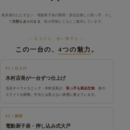
家具調のたたずまい・電動厨子扉の開閉・新品交換した取っ手、そし
て
状態もありのまま
、島が実物とともにご案内しています。
— 仕上げも、使い勝手も —
この一台の、
4つの魅力
。
01｜仕上げ
木村店長が一台ずつ仕上げ
当店チーフメカニック・木村店長が、
取っ手を新品交換
、扉の
スライドを調整。中古とは思えない状態に整えています。
02｜開閉
電動厨子扉・押し込み式大戸