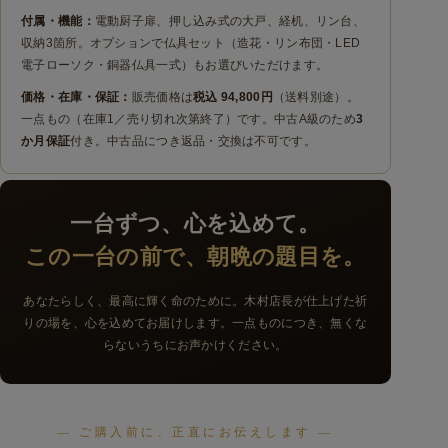
付属・機能：
電動厨子扉、押し込み式の大戸、経机、リン台、
収納3箇所。オプションで仏具セット（造花・リン布団・LED
電子ローソク・銅器仏具一式）もお選びいただけます。
価格・在庫・保証：
販売価格は
税込 94,800円
（送料別途）。
一点もの（在庫1／売り切れ次第終了）です。中古A級のため
3
か月保証
付き。中古品につき返品・交換は不可です。
一台ずつ、心を込めて。
この一台の前で、朝晩の題目を。
あなたらしく、最高に輝く命のために。木村店長が仕上げた祈
りの場を、心を込めてお届けします。一点ものにつき、無くな
らないうちにお声かけください。
— ご購入前に、正直にお伝えします —