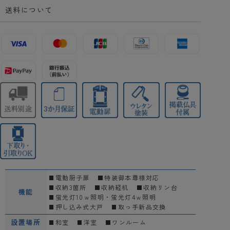
送料について
電動厨子扉
特装御本尊様対応
収納3箇所
収納経机
収納リン台
機能
蛍光灯10ｗ照明・蛍光灯4ｗ照明
押し込み式大戸
取っ手新品交換
設置場所
和室
洋室
ワンルーム