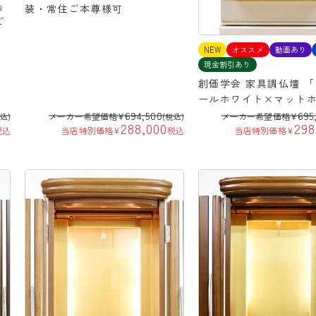
」
装・常住ご本尊様可
ご
NEW
オススメ
動画あり
現金割引あり
創価学会 家具調仏壇 「
ールホワイト×マット
694,500
695
メーカー希望価格
¥
メーカー希望価格
¥
税込)
(税込)
288,000
298
税込
当店特別価格
¥
税込
当店特別価格
¥