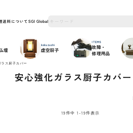
理
送料について
ITEMS
kokuzushi
故障・
仏壇
虚空厨子
修理用品
ガラス厨子カバー
安心強化ガラス厨子カバー
19
件中
1
-
19
件表示