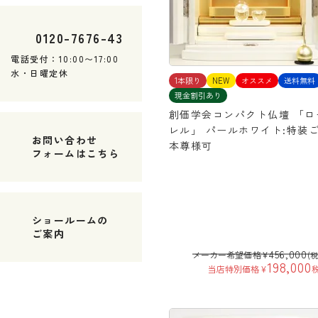
0120
-
7676
-
43
電話受付：10:00〜17:00
水・日曜定休
1本限り
NEW
オススメ
送料無料
現金割引あり
創価学会コンパクト仏壇 「ロ
レル」 パールホワイト:特装
お問い合わせ
本尊様可
フォームはこちら
ショールームの
ご案内
456,000
メーカー希望価格
¥
(
198,000
当店特別価格
¥