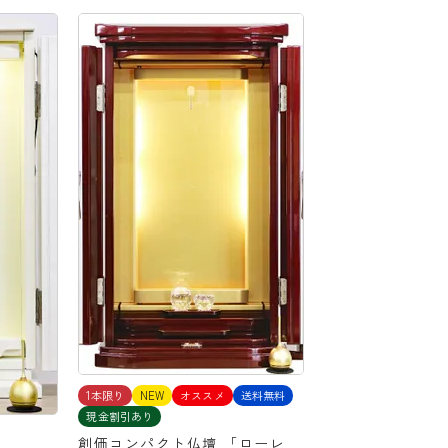
1本限り
NEW
オススメ
送料無料
現金割引あり
創価コンパクト仏壇 「ローレ