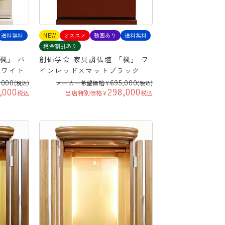
送料無料
NEW
オススメ
動画あり
送料無料
現金割引あり
楓」 パ
創価学会 家具調仏壇 「楓」 ワ
ホワイト
インレッド×マットブラック
,000
695,000
メーカー希望価格
¥
(税込)
(税込)
,000
298,000
税込
当店特別価格
¥
税込