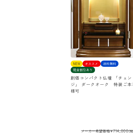
NEW
オススメ
送料無料
現金割引あり
創価コンパクト仏壇 「チェン
ジ」 ダークオーク 特装ご本
様可
714,000
メーカー希望価格
¥
(