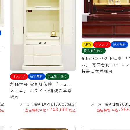
NEW
オススメ
送料無料
ー
現金割引あり
ご
創価コンパクト仏壇 「
ル」 専用台付 ワイン
特装ご本尊様可
オススメ
送料無料
現金割引あり
創価学会 家具調仏壇 「ニュー
スリム」 ホワイト:特装ご本尊
様可
618,000
634
メーカー希望価格
¥
メーカー希望価格
¥
税込)
(税込)
248,000
268
税込
当店特別価格
¥
税込
当店特別価格
¥