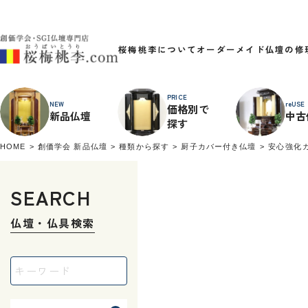
桜梅桃李について
オーダーメイド
仏壇の修
PRICE
NEW
reUSE
価格別で
新品仏壇
中古
探す
HOME
創価学会 新品仏壇
種類から探す
厨子カバー付き仏壇
安心強化
SEARCH
仏壇・仏具検索