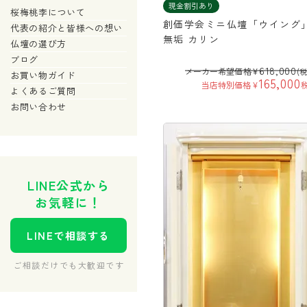
現金割引あり
桜梅桃李について
創価学会ミニ仏壇「ウイング
代表の紹介と皆様への想い
無垢 カリン
仏壇の選び方
ブログ
618,000
メーカー希望価格
¥
(
お買い物ガイド
165,000
当店特別価格
¥
よくあるご質問
お問い合わせ
LINE公式から
お気軽に！
LINEで相談する
ご相談だけでも大歓迎です