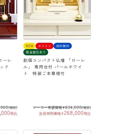
NEW
オススメ
送料無料
現金割引あり
ローレ
創価コンパクト仏壇 「ローレ
レッド
ル」 専用台付 パールホワイ
ト 特装ご本尊様可
,000
634,000
メーカー希望価格
¥
(税込)
(税込)
,000
268,000
税込
当店特別価格
¥
税込