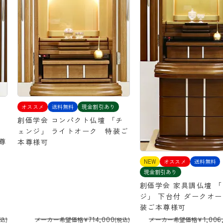
オススメ
送料無料
現金割引あり
創価学会 コンパクト仏壇 「チ
ェンジ」 ライトオーク 特装ご
尊
本尊様可
NEW
オススメ
送料無料
現金割引あり
創価学会 家具調仏壇 
ジ」 下台付 ダークオ
装ご本尊様可
714,000
1,006
メーカー希望価格
¥
メーカー希望価格
¥
税込)
(税込)