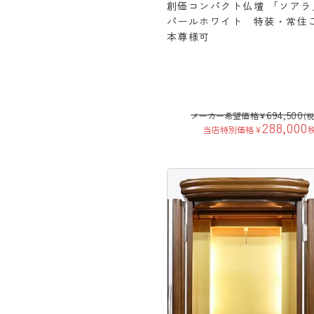
創価コンパクト仏壇 「ソアラ
パールホワイト 特装・常住
本尊様可
694,500
メーカー希望価格
¥
(
288,000
当店特別価格
¥