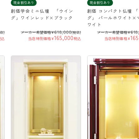
現金割引あり
現金割引あり
」
創価学会ミニ仏壇 「ウイン
創価 コンパクト仏壇 
グ」ワインレッド×ブラック
グ」 パールホワイト×
ワイト
618,000
618
メーカー希望価格
¥
メーカー希望価格
¥
税込)
(税込)
165,000
165
税込
当店特別価格
¥
税込
当店特別価格
¥