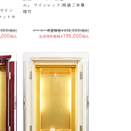
ル」 ワインレッド:特装ご本尊
「ウイン
様可
マットホ
,000
456,000
メーカー希望価格
¥
(税込)
(税込)
,000
198,000
税込
当店特別価格
¥
税込