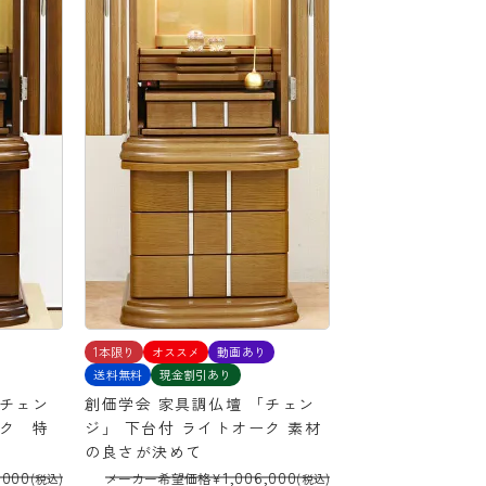
1本限り
オススメ
動画あり
送料無料
現金割引あり
「チェン
創価学会 家具調仏壇 「チェン
ーク 特
ジ」 下台付 ライトオーク 素材
の良さが決めて
,000
1,006,000
メーカー希望価格
¥
(税込)
(税込)