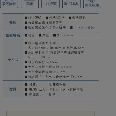
LED照明
収納5箇所
収納経机
機能
特装御本尊様御安置可
軸回転式強化ガラス厨子
ウレタン塗装
設置場所
和室
洋室
ワンルーム
お仏壇全体サイズ
高さ148cm x 幅48cm x 奥行36.5cm
お厨子サイズ:
特装御本尊様御安置可
58cm x 38cm
サイズ
厨子内奥行:約13cm
大戸二つ折り時の幅:約73cm
大戸全開時の幅:約95cm
収納経机引き出し時の奥行:約42cm
材質:
木質繊維板
材質
表面仕上げ:
ポリウレタン特殊塗装
原産国:
日本