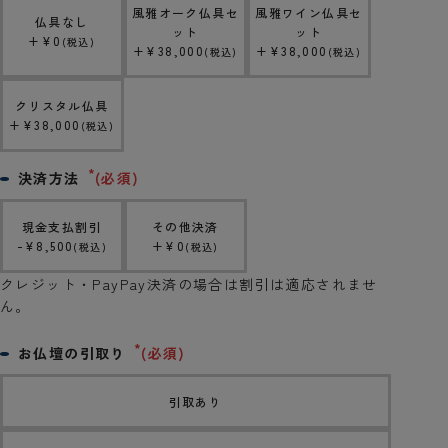
風雅オーク仏具セ
風雅ワイン仏具セ
仏具なし
ット
ット
+
¥
0
税込
+
¥
38,000
+
¥
38,000
税込
税込
クリスタル仏具
+
¥
38,000
税込
決済方法
(必須)
現金支払割引
その他決済
-
¥
8,500
+
¥
0
税込
税込
クレジット・PayPay決済の場合は割引は適応されませ
ん。
お仏壇の引取り
(必須)
引取あり