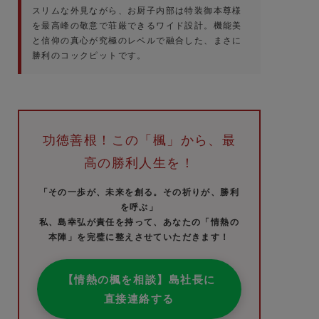
スリムな外見ながら、お厨子内部は特装御本尊様
を最高峰の敬意で荘厳できるワイド設計。機能美
と信仰の真心が究極のレベルで融合した、まさに
勝利のコックピットです。
功徳善根！この「楓」から、最
高の勝利人生を！
「その一歩が、未来を創る。その祈りが、勝利
を呼ぶ」
私、島幸弘が責任を持って、あなたの「情熱の
本陣」を完璧に整えさせていただきます！
【情熱の楓を相談】島社長に
直接連絡する