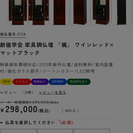
商品番号
2739
創価学会 家具調仏壇 「楓」 ワインレッド×
マットブラック
特装御本尊様対応/2025年新作仏壇/送料無料/室内設置
付/強化ガラス厨子/ツートンカラー/LED照明
NEW
オススメ
動画あり
送料無料
現金割引あり
レビュー
（0件）
レビューを見る
695,000
メーカー希望価格
¥
(税込)
298,000
¥
税込
送料込
仏具を選択してください
(必須)