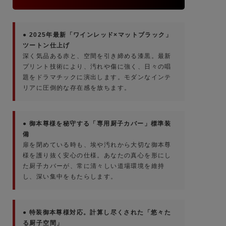
● 2025年最新「ワインレッド×マットブラック」
ツートン仕上げ
深く気品ある赤と、空間を引き締める漆黒。最新
プリント技術により、汚れや傷に強く、日々の唱
題をドラマチックに演出します。モダンなインテ
リアに圧倒的な存在感を放ちます。
● 御本尊様を秘守する「専用厨子カバー」標準装
備
扉を閉めている時も、埃や汚れから大切な御本尊
様を護り抜く安心の仕様。あなたの真心を形にし
た厨子カバーが、常に清々しい道場環境を維持
し、深い集中をもたらします。
● 特装御本尊様対応。計算し尽くされた「悠々た
る厨子空間」