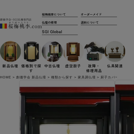
桜梅桃李について
オーダーメイド
仏壇の修理
送料について
新品仏壇
価格別で
探
中古仏壇
虚空厨子
故障・
仏具関連
す
修理用品
HOME
創価学会 新品仏壇
種類から探す
家具調仏壇
厨子カバー付き