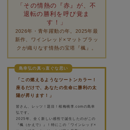
「その情熱の『赤』が、不
退転の勝利を呼び覚ま
す！」
2026年・青年躍動の年。2025年最
新作、ワインレッド×マットブラッ
クが織りなす情熱の宝塔『楓』。
島幸弘の真っ直ぐな思い
「この燃えるようなツートンカラー！
座るだけで、あなたの生命に勝利の太
陽が昇ります！」
皆さん、レッツ！題目！桜梅桃李.comの島幸
弘です。
2025年、全く新しい感性で誕生したのがこの
『楓（かえで）』！特にこの「ワインレッド×