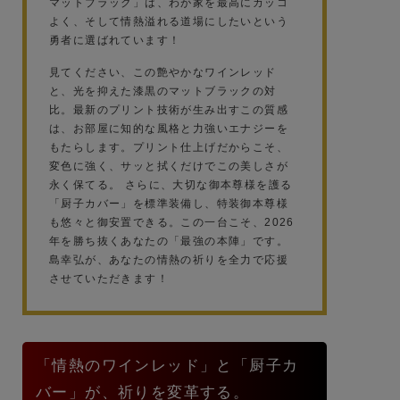
マットブラック」は、わが家を最高にカッコ
よく、そして情熱溢れる道場にしたいという
勇者に選ばれています！
見てください、この艶やかなワインレッド
と、光を抑えた漆黒のマットブラックの対
比。最新のプリント技術が生み出すこの質感
は、お部屋に知的な風格と力強いエナジーを
もたらします。プリント仕上げだからこそ、
変色に強く、サッと拭くだけでこの美しさが
永く保てる。 さらに、大切な御本尊様を護る
「厨子カバー」を標準装備し、特装御本尊様
も悠々と御安置できる。この一台こそ、2026
年を勝ち抜くあなたの「最強の本陣」です。
島幸弘が、あなたの情熱の祈りを全力で応援
させていただきます！
「情熱のワインレッド」と「厨子カ
バー」が、祈りを変革する。