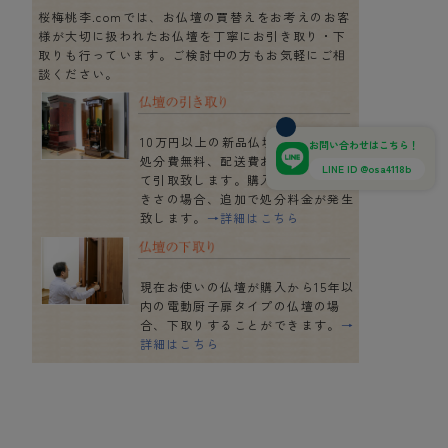
桜梅桃李.comでは、お仏壇の買替えをお考えのお客
様が大切に扱われたお仏壇を丁寧にお引き取り・下
取りも行っています。ご検討中の方もお気軽にご相
談ください。
10万円以上の新品仏壇を購入の場合
お問い合わせはこちら！
処分費無料、配送費お客様ご負担に
LINE ID @osa4118b
て引取致します。購入仏壇以上の大
きさの場合、追加で処分料金が発生
致します。
→詳細はこちら
現在お使いの仏壇が購入から15年以
内の電動厨子扉タイプの仏壇の場
合、下取りすることができます。
→
詳細はこちら