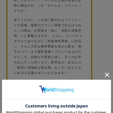
対こだわりたい！」——そんな熱き勇者の皆
様に贈るのが、この『ローレル』ワインレッ
ドです！
見てください、この深く艶やかなワインレッ
ドの質感。最新のプリント技術で仕上げられ
たこの色は、お部屋を一気に「知的な情熱空
間」へと変貌させます。 さらに、コンパクト
モデルでありながら「特装御本尊様」に対応
し、さらに大切な御本尊様を埃から護る「厨
子カバー」まで標準装備！プリント仕上げだ
からこそ、日焼けや変色に強く、日々のお手
入れもサッと拭くだけ。島幸弘が、あなたの
「最高に情熱的な新出発」をこの一台ととも
に全力で応援させていただきます！
「厨子カバーの安心感」と「ワイン
レッドの情熱」が、祈りを加速させ
る。