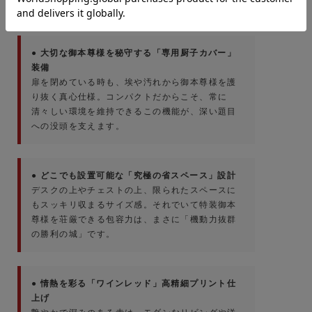
● 大切な御本尊様を秘守する「専用厨子カバー」
装備
扉を閉めている時も、埃や汚れから御本尊様を護
り抜く真心仕様。コンパクトだからこそ、常に
清々しい環境を維持できるこの機能が、深い題目
への没頭を支えます。
● どこでも設置可能な「究極の省スペース」設計
デスクの上やチェストの上、限られたスペースに
もスッキリ収まるサイズ感。それでいて特装御本
尊様を荘厳できる包容力は、まさに「機動力抜群
の勝利の城」です。
● 情熱を彩る「ワインレッド」高精細プリント仕
上げ