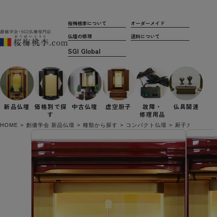
桜梅桃李について
オーダーメイド
仏壇の修理
送料について
新品仏壇
価格別で
探
中古仏壇
虚空厨子
故障・
仏具関連
す
修理用品
HOME
創価学会 新品仏壇
種類から探す
コンパクト仏壇
厨子カバー付き