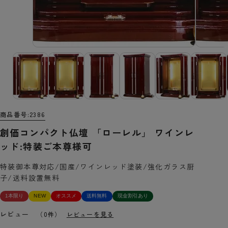
商品番号
2386
創価コンパクト仏壇 「ローレル」 ワインレ
ッド:特装ご本尊様可
特装御本尊対応/国産/ワインレッド塗装/強化ガラス厨
子/送料設置無料
1本限り
NEW
オススメ
送料無料
現金割引あり
レビュー
（0件）
レビューを見る