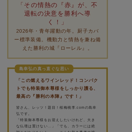
「その情熱の『赤』が、不
退転の決意を勝利へ導
く！」
2026年・青年躍動の年。厨子カバ
ー標準装備。機動力と情熱を兼ね備
えた勝利の城『ローレル』。
島幸弘の真っ直ぐな思い
「この燃えるワインレッド！コンパク
トでも特装御本尊様をしっかり護る、
最高の『勝利の本陣』です！」
皆さん、レッツ！題目！桜梅桃李.comの島幸
弘です。
「特装御本尊様をお迎えしたいけれど、大き
な仏壇は置けない…」「でも、カラーには絶