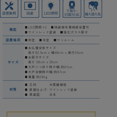
LED照明×2
特装御本尊様御安置可
機能
ワインレッド塗装
強化ガラス厨子
設置場所
和室
洋室
ワンルーム
お仏壇全体サイズ
高さ82.5cm x 幅48cm x 奥行35cm
お厨子サイズ
サイズ
高さ 58cm x 29cm
大戸二つ折り時の幅:約67cm
大戸全開時の幅:約87cm
重量:約28kg
芯材:
木質繊維板
材質
表面仕上げ:
ワインレッド塗装
原産国:
日本