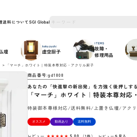
理
送料について
ITEMS
kokuzushi
故障・
仏壇
虚空厨子
修理用品
き
「マーチ」ホワイト｜特装本尊対応・アクリル厨子
商品番号
gd1808
あなたの「快進撃の新出発」を力強く後押しす
「マーチ」ホワイト｜特装本尊対応
特装御本尊様対応/送料無料/上置き仏壇/アク
オススメ
動画あり
送料無料
レビュー
5.00
（1件）
レビューを見る