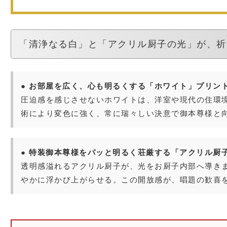
「清浄なる白」と「アクリル厨子の光」が、祈
● お部屋を広く、心も明るくする「ホワイト」プリン
圧迫感を感じさせないホワイトは、洋室や現代の住環
術により変色に強く、常に瑞々しい決意で御本尊様と
● 特装御本尊様をパッと明るく荘厳する「アクリル厨
透明感溢れるアクリル厨子が、光をお厨子内部へ導き
やかに浮かび上がらせる。この開放感が、唱題の歓喜