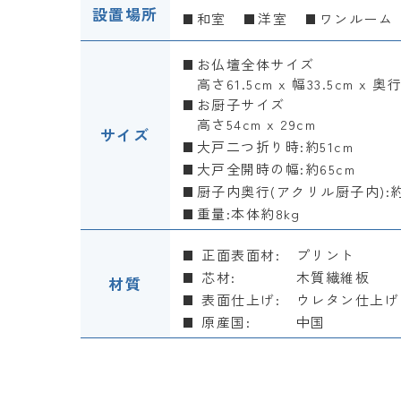
設置場所
和室
洋室
ワンルーム
お仏壇全体サイズ
高さ61.5cm x 幅33.5cm x 奥行
お厨子サイズ
高さ54cm x 29cm
サイズ
大戸二つ折り時:約51cm
大戸全開時の幅:約65cm
厨子内奥行(アクリル厨子内):約6
重量:本体約8kg
正面表面材:
プリント
芯材:
木質繊維板
材質
表面仕上げ:
ウレタン仕上げ
原産国:
中国