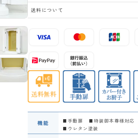
送料について
手動扉
特装御本尊様対応
機能
ウレタン塗装