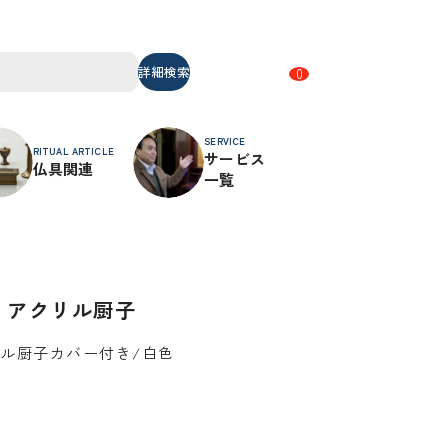
詳細検索
0
SERVICE
RITUAL ARTICLE
サービス
仏具関連
一覧
る
・アクリル厨子
リル厨子カバー付き/白色