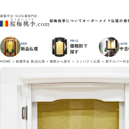
桜梅桃李について
オーダーメイド
仏壇の修
PRICE
NEW
reUSE
価格別で
新品仏壇
中古
探す
HOME
創価学会 新品仏壇
種類から探す
コンパクト仏壇
厨子カバー付