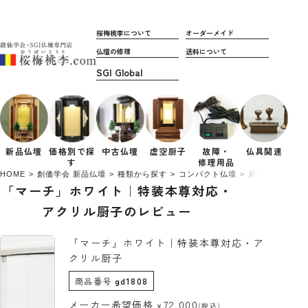
桜梅桃李について
オーダーメイド
仏壇の修理
送料について
新品仏壇
価格別で
探
中古仏壇
虚空厨子
故障・
仏具関連
す
修理用品
HOME
創価学会 新品仏壇
種類から探す
コンパクト仏壇
厨子カバー付き
「マーチ」ホワイト｜特装本尊対応・
アクリル厨子のレビュー
「マーチ」ホワイト｜特装本尊対応・ア
クリル厨子
商品番号
gd1808
72,000
メーカー希望価格
¥
(税込)