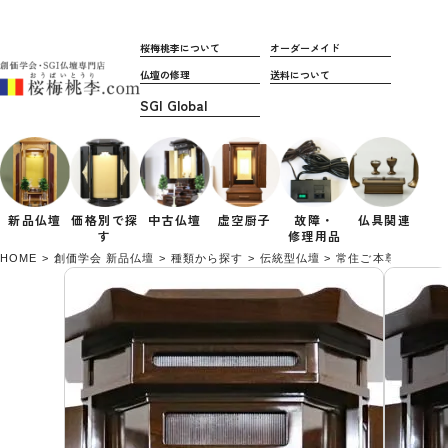
桜梅桃李について
オーダーメイド
仏壇の修理
送料について
新品仏壇
価格別で
探
中古仏壇
虚空厨子
故障・
仏具関連
す
修理用品
HOME
創価学会 新品仏壇
種類から探す
伝統型仏壇
常住ご本尊様対応