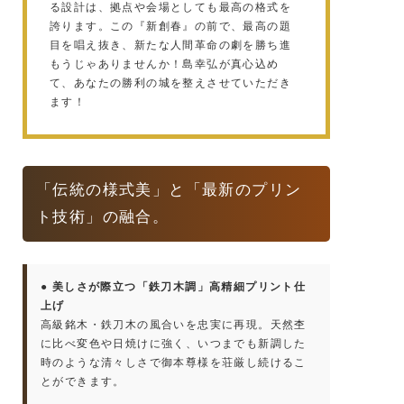
る設計は、拠点や会場としても最高の格式を
誇ります。この『新創春』の前で、最高の題
目を唱え抜き、新たな人間革命の劇を勝ち進
もうじゃありませんか！島幸弘が真心込め
て、あなたの勝利の城を整えさせていただき
ます！
「伝統の様式美」と「最新のプリン
ト技術」の融合。
● 美しさが際立つ「鉄刀木調」高精細プリント仕
上げ
高級銘木・鉄刀木の風合いを忠実に再現。天然杢
に比べ変色や日焼けに強く、いつまでも新調した
時のような清々しさで御本尊様を荘厳し続けるこ
とができます。