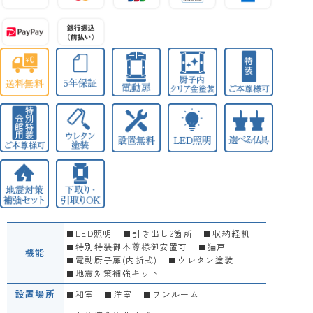
LED照明
引き出し2箇所
収納経机
特別特装御本尊様御安置可
猫戸
機能
電動厨子扉(内折式)
ウレタン塗装
地震対策補強キット
設置場所
和室
洋室
ワンルーム