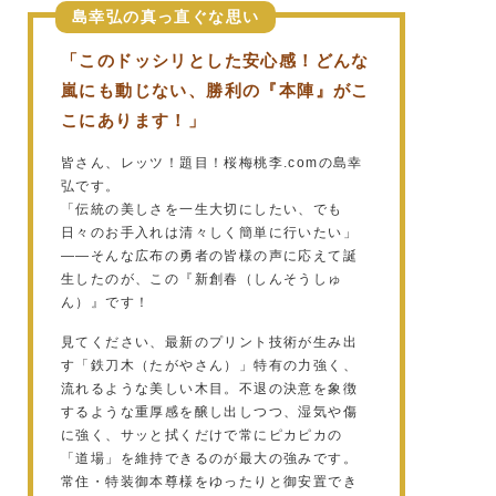
島幸弘の真っ直ぐな思い
「このドッシリとした安心感！どんな
嵐にも動じない、勝利の『本陣』がこ
こにあります！」
皆さん、レッツ！題目！桜梅桃李.comの島幸
弘です。
「伝統の美しさを一生大切にしたい、でも
日々のお手入れは清々しく簡単に行いたい」
——そんな広布の勇者の皆様の声に応えて誕
生したのが、この『新創春（しんそうしゅ
ん）』です！
見てください、最新のプリント技術が生み出
す「鉄刀木（たがやさん）」特有の力強く、
流れるような美しい木目。不退の決意を象徴
するような重厚感を醸し出しつつ、湿気や傷
に強く、サッと拭くだけで常にピカピカの
「道場」を維持できるのが最大の強みです。
常住・特装御本尊様をゆったりと御安置でき