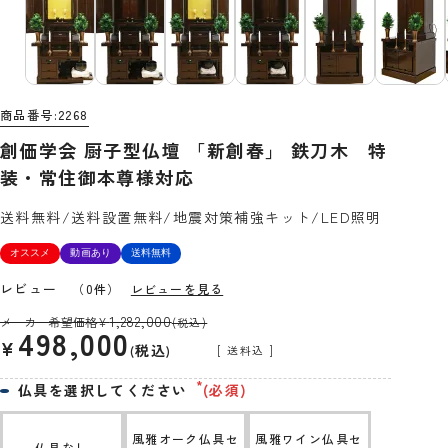
商品番号
2268
創価学会 厨子型仏壇 「新創春」 鉄刀木 特
装・常住御本尊様対応
送料無料/送料設置無料/地震対策補強キット/LED照明
オススメ
動画あり
送料無料
レビュー
（0件）
レビューを見る
1,282,000
メーカー希望価格
¥
(税込)
498,000
¥
税込
送料込
仏具を選択してください
(必須)
風雅オーク仏具セ
風雅ワイン仏具セ
仏具なし