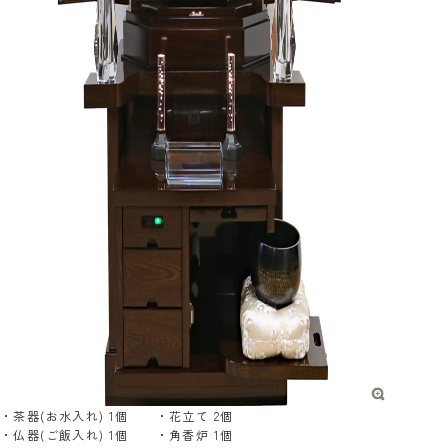
・茶器(お水入れ) 1個 ・花立て 2個
・仏器(ご飯入れ) 1個 ・角香炉 1個