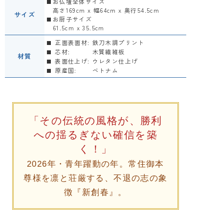
お仏壇全体サイズ
高さ169cm x 幅64cm x 奥行54.5cm
サイズ
お厨子サイズ
61.5cm x 35.5cm
正面表面材:
鉄刀木調プリント
芯材:
木質繊維板
材質
表面仕上げ:
ウレタン仕上げ
原産国:
ベトナム
「その伝統の風格が、勝利
への揺るぎない確信を築
く！」
2026年・青年躍動の年。常住御本
尊様を凛と荘厳する、不退の志の象
徴『新創春』。