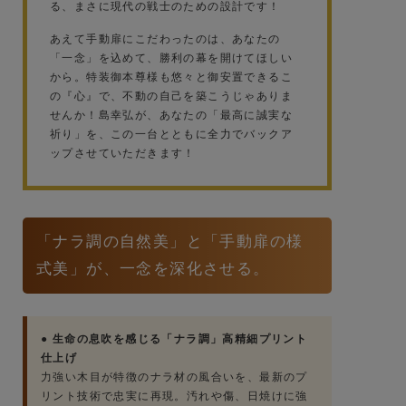
る、まさに現代の戦士のための設計です！
あえて手動扉にこだわったのは、あなたの
「一念」を込めて、勝利の幕を開けてほしい
から。特装御本尊様も悠々と御安置できるこ
の『心』で、不動の自己を築こうじゃありま
せんか！島幸弘が、あなたの「最高に誠実な
祈り」を、この一台とともに全力でバックア
ップさせていただきます！
「ナラ調の自然美」と「手動扉の様
式美」が、一念を深化させる。
● 生命の息吹を感じる「ナラ調」高精細プリント
仕上げ
力強い木目が特徴のナラ材の風合いを、最新のプ
リント技術で忠実に再現。汚れや傷、日焼けに強