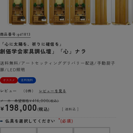
商品番号
gd1813
「心に太陽を、祈りに確信を」
創価学会家具調仏壇」「心」ナラ
送料無料/アートセッティングデリバリー配送/手動厨子
扉/LED照明
オススメ
送料無料
レビュー
（0件）
レビューを見る
416,000
メーカー希望価格
¥
(税込)
198,000
¥
税込
送料込
仏具を選択してください
(必須)