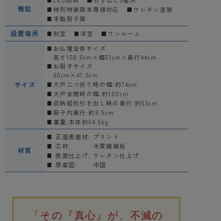
機能
特別特装御本尊様対応
ウレタン塗装
手動厨子扉
設置場所
和室
洋室
ワンルーム
お仏壇全体サイズ
高さ158.5cm×幅51cm×奥行44cm
お厨子サイズ
60cm×41.5cm
サイズ
大戸二つ折り時の幅:約74cm
大戸全開時の幅:約100cm
収納経机引き出し時の奥行:約53cm
厨子内奥行:約8.5cm
重量:本体約66.5kg
正面表面材:
プリント
芯材:
木質繊維板
材質
表面仕上げ:
ウレタン仕上げ
原産国:
中国
「その『真心』が、不滅の