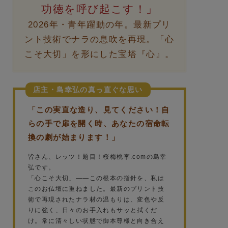
功徳を呼び起こす！」
2026年・青年躍動の年。最新プリ
ント技術でナラの息吹を再現。「心
こそ大切」を形にした宝塔『心』。
店主・島幸弘の真っ直ぐな思い
「この実直な造り、見てください！自
らの手で扉を開く時、あなたの宿命転
換の劇が始まります！」
皆さん、レッツ！題目！桜梅桃李.comの島幸
弘です。
「心こそ大切」——この根本の指針を、私は
このお仏壇に重ねました。最新のプリント技
術で再現されたナラ材の温もりは、変色や反
りに強く、日々のお手入れもサッと拭くだ
け。常に清々しい状態で御本尊様と向き合え