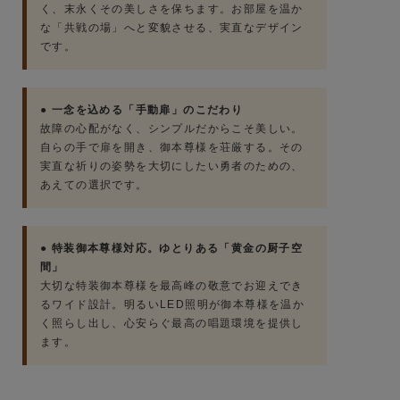
く、末永くその美しさを保ちます。お部屋を温か
な「共戦の場」へと変貌させる、実直なデザイン
です。
● 一念を込める「手動扉」のこだわり
故障の心配がなく、シンプルだからこそ美しい。
自らの手で扉を開き、御本尊様を荘厳する。その
実直な祈りの姿勢を大切にしたい勇者のための、
あえての選択です。
● 特装御本尊様対応。ゆとりある「黄金の厨子空
間」
大切な特装御本尊様を最高峰の敬意でお迎えでき
るワイド設計。明るいLED照明が御本尊様を温か
く照らし出し、心安らぐ最高の唱題環境を提供し
ます。