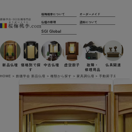
桜梅桃李について
オーダーメイド
仏壇の修理
送料について
新品仏壇
価格別で
探
中古仏壇
虚空厨子
故障・
仏具関連
す
修理用品
HOME
創価学会 新品仏壇
種類から探す
家具調仏壇
手動厨子扉
創価