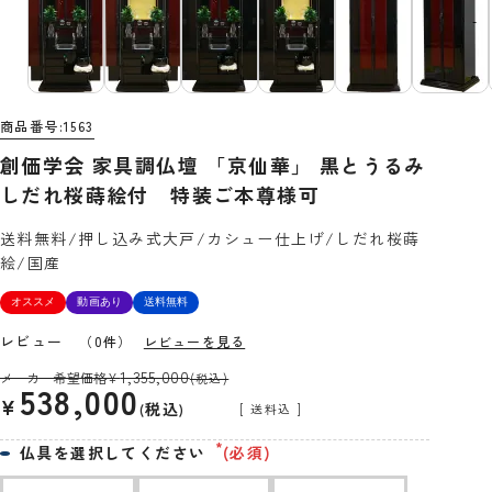
商品番号
1563
創価学会 家具調仏壇 「京仙華」 黒とうるみ
しだれ桜蒔絵付 特装ご本尊様可
送料無料/押し込み式大戸/カシュー仕上げ/しだれ桜蒔
絵/国産
オススメ
動画あり
送料無料
レビュー
（0件）
レビューを見る
1,355,000
メーカー希望価格
¥
(税込)
538,000
¥
税込
送料込
仏具を選択してください
(必須)