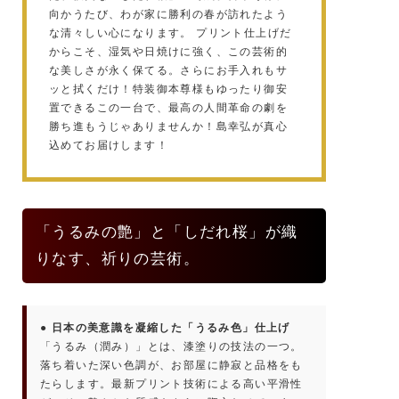
向かうたび、わが家に勝利の春が訪れたよう
な清々しい心になります。 プリント仕上げだ
からこそ、湿気や日焼けに強く、この芸術的
な美しさが永く保てる。さらにお手入れもサ
ッと拭くだけ！特装御本尊様もゆったり御安
置できるこの一台で、最高の人間革命の劇を
勝ち進もうじゃありませんか！島幸弘が真心
込めてお届けします！
「うるみの艶」と「しだれ桜」が織
りなす、祈りの芸術。
● 日本の美意識を凝縮した「うるみ色」仕上げ
「うるみ（潤み）」とは、漆塗りの技法の一つ。
落ち着いた深い色調が、お部屋に静寂と品格をも
たらします。最新プリント技術による高い平滑性