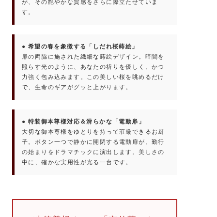
が、その艶やかな質感をさらに際立たせていま
す。
● 希望の春を象徴する「しだれ桜蒔絵」
扉の両脇に施された繊細な蒔絵デザイン。暗闇を
照らす光のように、あなたの祈りを優しく、かつ
力強く包み込みます。この美しい桜を眺めるだけ
で、生命のギアがグッと上がります。
● 特装御本尊様対応＆滑らかな「電動扉」
大切な御本尊様をゆとりを持って荘厳できるお厨
子。ボタン一つで静かに開閉する電動扉が、勤行
の始まりをドラマチックに演出します。美しさの
中に、確かな実用性が光る一台です。