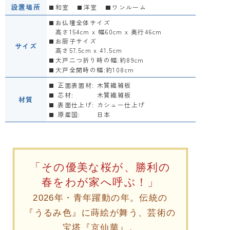
設置場所
和室
洋室
ワンルーム
お仏壇全体サイズ
高さ154cm x 幅60cm x 奥行46cm
お厨子サイズ
サイズ
高さ57.5cm x 41.5cm
大戸二つ折り時の幅:約89cm
大戸全開時の幅:約108cm
正面表面材:
木質繊維板
芯材:
木質繊維板
材質
表面仕上げ:
カシュー仕上げ
原産国:
日本
「その優美な桜が、勝利の
春をわが家へ呼ぶ！」
2026年・青年躍動の年。伝統の
『うるみ色』に蒔絵が舞う、芸術の
宝塔『京仙華』。