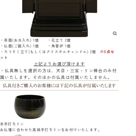
・茶器(お水入れ) 1個 ・花立て 2個
・仏器(ご飯入れ) 1個 ・角香炉 1個
・ろうそく立て(もしくはクリスタルキャンドル) 2個 の
5点セ
ット
上記よりお選び頂けます
・仏具無しを選択の方は、天目・三宝・リン棒台のみ付
属いたします。そのほかの仏具は付属いたしません。
本手打ちリン
お仏壇に合わせた高級手打ちリンをお付けいたします。