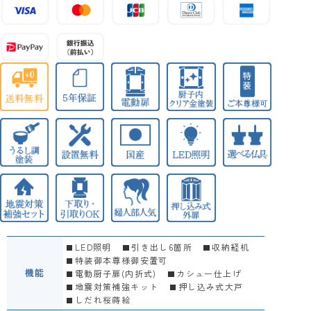
LED照明
引き出し6箇所
収納経机
特装御本尊様御安置可
機能
電動厨子扉(内折式)
カシュー仕上げ
地震対策補強キット
押し込み式大戸
しだれ桜蒔絵