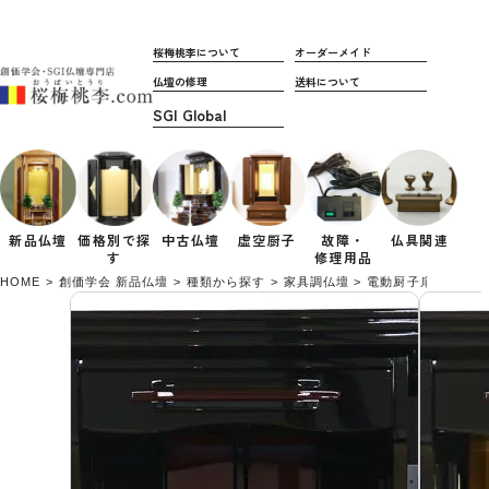
桜梅桃李について
オーダーメイド
仏壇の修理
送料について
新品仏壇
価格別で
探
中古仏壇
虚空厨子
故障・
仏具関連
す
修理用品
HOME
創価学会 新品仏壇
種類から探す
家具調仏壇
電動厨子扉
創価学