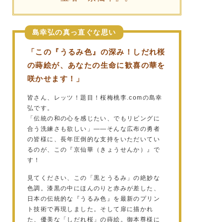
島幸弘の真っ直ぐな思い
「この『うるみ色』の深み！しだれ桜
の蒔絵が、あなたの生命に歓喜の華を
咲かせます！」
皆さん、レッツ！題目！桜梅桃李.comの島幸
弘です。
「伝統の和の心を感じたい、でもリビングに
合う洗練さも欲しい」——そんな広布の勇者
の皆様に、長年圧倒的な支持をいただいてい
るのが、この『京仙華（きょうせんか）』で
す！
見てください、この「黒とうるみ」の絶妙な
色調。漆黒の中にほんのりと赤みが差した、
日本の伝統的な『うるみ色』を最新のプリン
ト技術で再現しました。そして扉に描かれ
た、優美な「しだれ桜」の蒔絵。御本尊様に