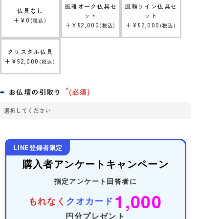
風雅オーク仏具セ
風雅ワイン仏具セ
仏具なし
ット
ット
+
¥
0
税込
+
¥
52,000
+
¥
52,000
税込
税込
クリスタル仏具
+
¥
52,000
税込
お仏壇の引取り
(必須)
LINE登録者限定
購入者アンケートキャンペーン
指定アンケート回答者に
1,000
もれなく
クオカード
円分プレゼント