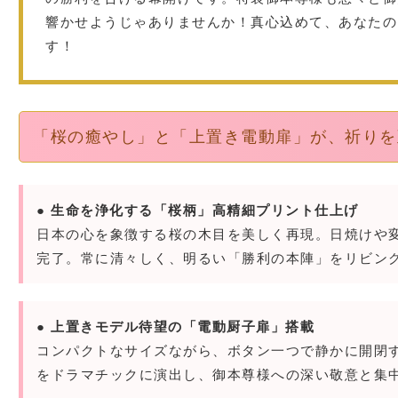
響かせようじゃありませんか！真心込めて、あなたの
す！
「桜の癒やし」と「上置き電動扉」が、祈りを
● 生命を浄化する「桜柄」高精細プリント仕上げ
日本の心を象徴する桜の木目を美しく再現。日焼けや
完了。常に清々しく、明るい「勝利の本陣」をリビン
● 上置きモデル待望の「電動厨子扉」搭載
コンパクトなサイズながら、ボタン一つで静かに開閉
をドラマチックに演出し、御本尊様への深い敬意と集