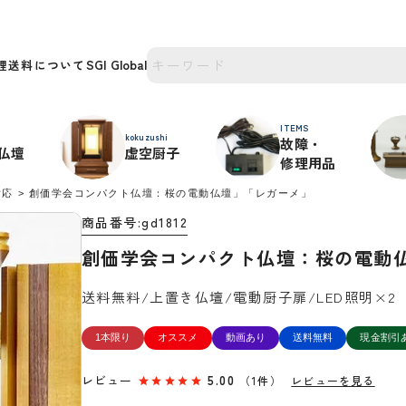
理
送料について
ITEMS
kokuzushi
故障・
仏壇
虚空厨子
修理用品
対応
創価学会コンパクト仏壇：桜の電動仏壇」「レガーメ」
商品番号
gd1812
創価学会コンパクト仏壇：桜の電動
送料無料/上置き仏壇/電動厨子扉/LED照明×2
1本限り
オススメ
動画あり
送料無料
現金割引
レビュー
5.00
（1件）
レビューを見る