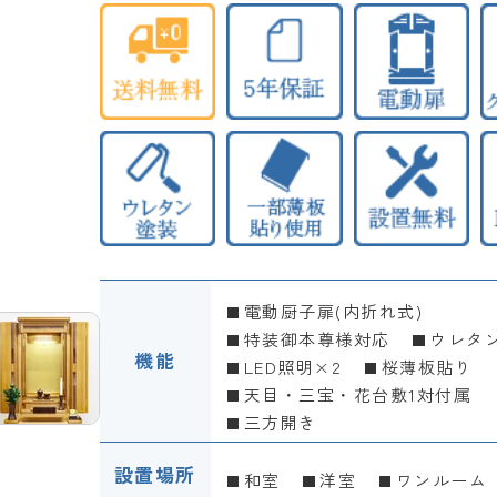
電動厨子扉(内折れ式)
特装御本尊様対応
ウレタ
機能
LED照明×2
桜薄板貼り
天目・三宝・花台敷1対付属
三方開き
設置場所
和室
洋室
ワンルーム