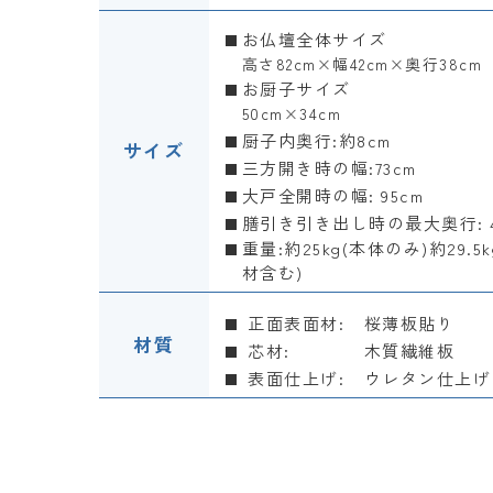
お仏壇全体サイズ
高さ82cm×幅42cm×奥行38cm
お厨子サイズ
50cm×34cm
厨子内奥行:約8cm
サイズ
三方開き時の幅:73cm
大戸全開時の幅: 95cm
膳引き引き出し時の最大奥行: 42
重量:約25kg(本体のみ)約29.5
材含む)
正面表面材:
桜薄板貼り
材質
芯材:
木質繊維板
表面仕上げ:
ウレタン仕上げ