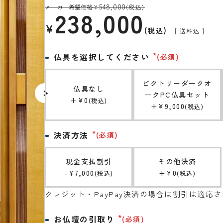
548,000
メーカー希望価格
¥
(税込)
238,000
¥
税込
送料込
仏具を選択してください
(必須)
ビクトリーダークオ
仏具なし
ークPC仏具セット
+
¥
0
税込
+
¥
9,000
税込
決済方法
(必須)
現金支払割引
その他決済
-
¥
7,000
+
¥
0
税込
税込
クレジット・PayPay決済の場合は割引は適応
お仏壇の引取り
(必須)