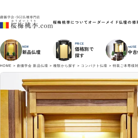
桜梅桃李について
オーダーメイド
仏壇の修
PRICE
NEW
reUSE
価格別で
新品仏壇
中古
探す
HOME
創価学会 新品仏壇
種類から探す
コンパクト仏壇
特装ご本尊様