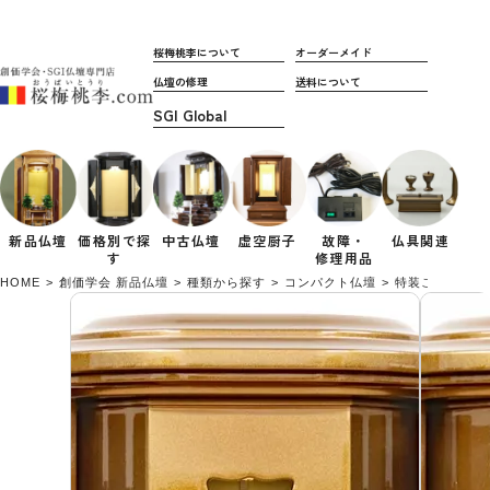
桜梅桃李について
オーダーメイド
仏壇の修理
送料について
新品仏壇
価格別で
探
中古仏壇
虚空厨子
故障・
仏具関連
す
修理用品
HOME
創価学会 新品仏壇
種類から探す
コンパクト仏壇
特装ご本尊様対