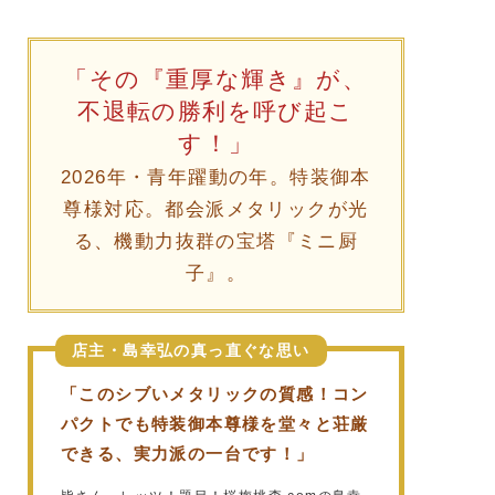
「その『重厚な輝き』が、
不退転の勝利を呼び起こ
す！」
2026年・青年躍動の年。特装御本
尊様対応。都会派メタリックが光
る、機動力抜群の宝塔『ミニ厨
子』。
店主・島幸弘の真っ直ぐな思い
「このシブいメタリックの質感！コン
パクトでも特装御本尊様を堂々と荘厳
できる、実力派の一台です！」