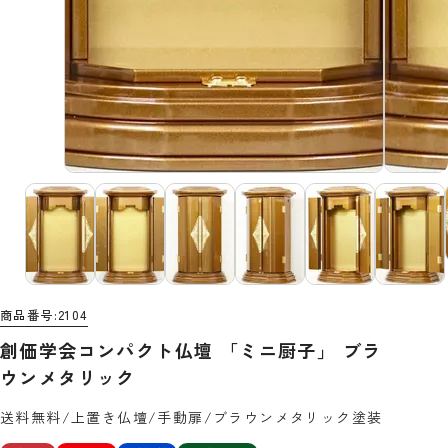
商品番号
2104
創価学会コンパクト仏壇 「ミニ厨子」 ブラ
ウンメタリック
送料無料/上置き仏壇/手動扉/ブラウンメタリック塗装