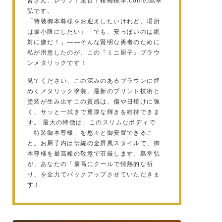
皆さん、レッツ！題目！桜梅桃李.comの島幸
弘です。
「特装御本尊様をお迎えしたいけれど、場所
は最小限にしたい」「でも、安っぽいのは絶
対に嫌だ！」——そんな賢明な勇者のために
私が用意したのが、この『ミニ厨子』ブラウ
ンメタリックです！
見てください、この深みのあるブラウンに煌
めくメタリック塗装。最新のプリント技術と
塗装が生み出すこの質感は、傷や日焼けに強
く、サッと一拭きで重厚な輝きを維持できま
す。 最大の特徴は、このスリムなボディで
「特装御本尊様」を悠々と御安置できるこ
と。お厨子内は伝統の金屏風スタイルで、御
本尊様を最高峰の敬意で荘厳します。島幸弘
が、あなたの「最高にクールで情熱的な祈
り」を全力でバックアップさせていただきま
す！