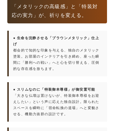
「メタリックの高級感」と「特装対
応の実力」が、祈りを変える。
● 生命を沈静させる「ブラウンメタリック」仕上
げ
都会的で知的な印象を与える、独自のメタリック
塗装。お部屋のインテリアを引き締め、座った瞬
間に「勝利への戦い」へと心を切り替える、圧倒
的な存在感を放ちます。
● スリムなのに「特装御本尊様」が御安置可能
「大きな仏壇は置けないが、特装御本尊様をお迎
えしたい」という声に応えた独自設計。限られた
スペースを瞬時に「宿命転換の道場」へと変貌さ
せる、機動力抜群の設計です。