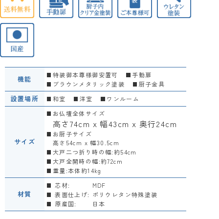
特装御本尊様御安置可
手動扉
機能
ブラウンメタリック塗装
厨子金具
設置場所
和室
洋室
ワンルーム
お仏壇全体サイズ
高さ74cm x 幅43cm x 奥行24cm
お厨子サイズ
サイズ
高さ54cm x 幅30.5cm
大戸二つ折り時の幅:約54cm
大戸全開時の幅:約72cm
重量:本体約14kg
芯材:
MDF
材質
表面仕上げ:
ポリウレタン特殊塗装
原産国:
日本