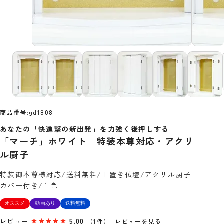
商品番号
gd1808
あなたの「快進撃の新出発」を力強く後押しする
「マーチ」ホワイト｜特装本尊対応・アクリ
ル厨子
特装御本尊様対応/送料無料/上置き仏壇/アクリル厨子
カバー付き/白色
オススメ
動画あり
送料無料
レビュー
5.00
（1件）
レビューを見る