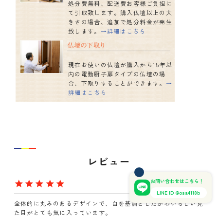
処分費無料、配送費お客様ご負担に
て引取致します。購入仏壇以上の大
きさの場合、追加で処分料金が発生
致します。
→詳細はこちら
現在お使いの仏壇が購入から15年以
内の電動厨子扉タイプの仏壇の場
合、下取りすることができます。
→
詳細はこちら
レビュー
お問い合わせはこちら！
まろ
1
東京都
20代
女性
LINE ID @osa4118b
全体的に丸みのあるデザインで、白を基調としたかわいらしい見
た目がとても気に入っています。
