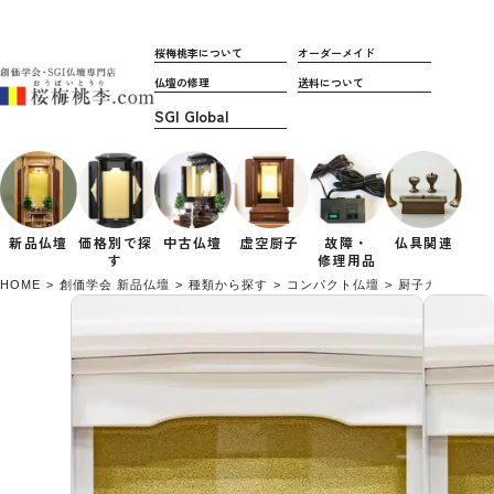
桜梅桃李について
オーダーメイド
仏壇の修理
送料について
新品仏壇
価格別で
探
中古仏壇
虚空厨子
故障・
仏具関連
す
修理用品
HOME
創価学会 新品仏壇
種類から探す
コンパクト仏壇
厨子カバー付き