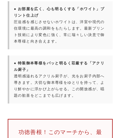
● お部屋を広く、心も明るくする「ホワイト」プ
リント仕上げ
圧迫感を感じさせないホワイトは、洋室や現代の
住環境に最高の調和をもたらします。最新プリン
ト技術により変色に強く、常に瑞々しい決意で御
本尊様と向き合えます。
● 特装御本尊様をパッと明るく荘厳する「アクリ
ル厨子」
透明感溢れるアクリル厨子が、光をお厨子内部へ
導きます。大切な御本尊様をゆとりを持って、よ
り鮮やかに浮かび上がらせる。この開放感が、唱
題の歓喜をどこまでも広げます。
功徳善根！このマーチから、最