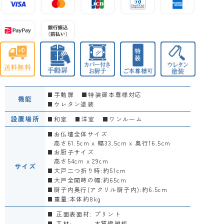
手動扉
特装御本尊様対応
機能
ウレタン塗装
設置場所
和室
洋室
ワンルーム
お仏壇全体サイズ
高さ61.5cm x 幅33.5cm x 奥行16.5cm
お厨子サイズ
高さ54cm x 29cm
サイズ
大戸二つ折り時:約51cm
大戸全開時の幅:約65cm
厨子内奥行(アクリル厨子内):約6.5cm
重量:本体約8kg
正面表面材:
プリント
芯材:
木質繊維板