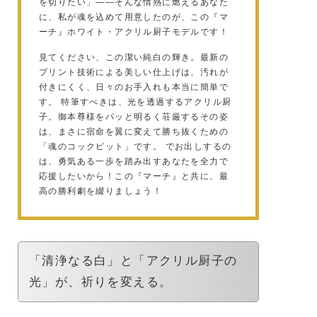
を切りたい」——そんな情熱に燃えるあなた
に、私が魂を込めて用意したのが、この『マ
ーチ』ホワイト・アクリル厨子モデルです！
見てください、この潔い純白の輝き。最新の
プリント技術による美しい仕上げは、汚れが
付きにくく、日々のお手入れも本当に簡単で
す。 特筆すべきは、光を透過するアクリル厨
子。御本尊様をパッと明るく荘厳するその姿
は、まさに宿命を翼に変えて勝ち抜くための
「魂のコックピット」です。
でお出しするの
は、勇気ある一歩を踏み出すあなたを全力で
応援したいから！この『マーチ』と共に、最
高の勝利劇を綴りましょう！
「清浄なる白」と「アクリル厨子の
光」が、祈りを変える。