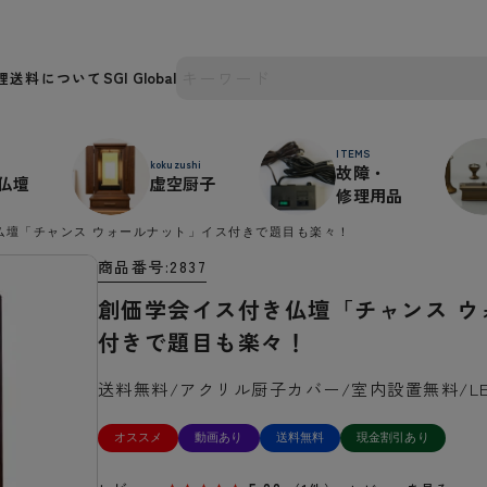
理
送料について
ITEMS
kokuzushi
故障・
仏壇
虚空厨子
修理用品
仏壇「チャンス ウォールナット」イス付きで題目も楽々！
商品番号
2837
創価学会イス付き仏壇「チャンス ウ
付きで題目も楽々！
送料無料/アクリル厨子カバー/室内設置無料/L
オススメ
動画あり
送料無料
現金割引あり