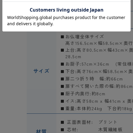
収納経机
設置場所
和室
洋室
ワンルーム
お仏壇全体サイズ
高さ156.5cm×幅58.5cm×奥行
上台:高さ80.5cm×幅43cm×
28.5cm
お厨子:57cm×36cm
(常住様
サイズ
下台:高さ76cm×幅58.5cm×奥
扉二つ折り時 幅:約66cm
扉すべて開いた際の幅:約86cm
厨子内奥行:約8cm
イス:高さ58cm x 幅41cm x 奥
重量:本体約24kg 下台約18kg
正面表面材:
プリント
芯材:
木質繊維板
材質