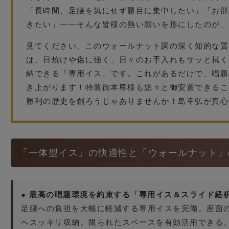
「長時間、足腰を気にせず題目に集中したい」「お部
きたい」——そんな皆様の熱い願いを形にしたのが、
見てください、このウォールナット調の深く知的な質
は、日焼けや傷に強く、日々のお手入れもサッと拭く
納できる「専用イス」です。これがあるだけで、唱題
き上がります！特装御本尊様も悠々と御安置できるこ
勝利の歴史を創ろうじゃありませんか！島幸弘が真心
「一体型イス」の快適性と「ウォールナット」
● 最高の唱題環境を約束する「専用イス＆スライド経
足腰への負担を大幅に軽減する専用イスを完備。座面
へスッキリ収納。限られたスペースを有効活用できる