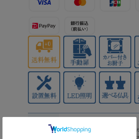
LED照明
収納3箇所
いす式仏壇
アクリル厨子
機能
ウレタン塗装
仏壇専用イ