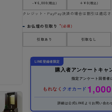
-
¥
6,000
+
¥
0
税込
税込
クレジット・PayPay決済の場合は割引は適応
お仏壇の引取り
(必須)
引取あり
引取なし
LINE登録者限定
購入者アンケートキャ
指定アンケート回答者
1,000
もれなく
クオカード
詳細は公式LINEよりお問い合わ