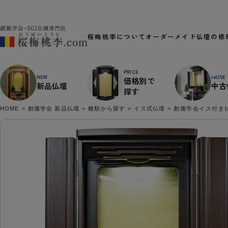
桜梅桃李について
オーダーメイド
仏壇の修
PRICE
NEW
reUSE
価格別で
新品仏壇
中古
探す
HOME
創価学会 新品仏壇
種類から探す
イス式仏壇
創価学会イス付き