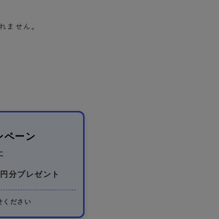
されません。
ンペーン
に
円分プレゼント
せください