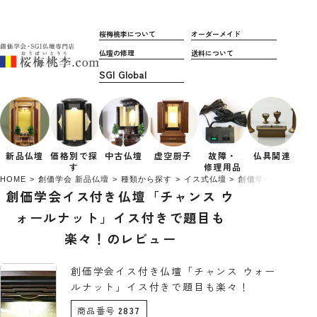
桜梅桃李について
オーダーメイド
仏壇の修理
送料について
新品仏壇
価格別で
探
中古仏壇
虚空厨子
故障・
仏具関連
す
修理用品
HOME
創価学会 新品仏壇
種類から探す
イス式仏壇
創価学会イス付き仏
創価学会イス付き仏壇「チャンス ウ
ォールナット」イス付きで題目も
楽々！のレビュー
創価学会イス付き仏壇「チャンス ウォー
ルナット」イス付きで題目も楽々！
商品番号
2837