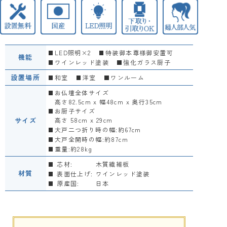
LED照明×2
特装御本尊様御安置可
機能
ワインレッド塗装
強化ガラス厨子
設置場所
和室
洋室
ワンルーム
お仏壇全体サイズ
高さ82.5cm x 幅48cm x 奥行35cm
お厨子サイズ
サイズ
高さ 58cm x 29cm
大戸二つ折り時の幅:約67cm
大戸全開時の幅:約87cm
重量:約28kg
芯材:
木質繊維板
材質
表面仕上げ:
ワインレッド塗装
原産国:
日本