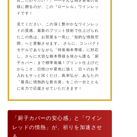
対こだわりたい！」——そんな熱き勇者の皆
様に贈るのが、この『ローレル』ワインレッ
ドです！
見てください、この深く艶やかなワインレッ
ドの質感。最新のプリント技術で仕上げられ
たこの色は、お部屋を一気に「知的な情熱空
間」へと変貌させます。 さらに、コンパクト
モデルでありながら「特装御本尊様」に対応
し、さらに大切な御本尊様を埃から護る「厨
子カバー」まで標準装備！プリント仕上げだ
からこそ、日焼けや変色に強く、日々のお手
入れもサッと拭くだけ。島幸弘が、あなたの
「最高に情熱的な新出発」をこの一台ととも
に全力で応援させていただきます！
「厨子カバーの安心感」と「ワイン
レッドの情熱」が、祈りを加速させ
る。