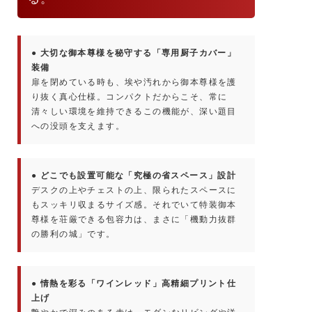
● 大切な御本尊様を秘守する「専用厨子カバー」
装備
扉を閉めている時も、埃や汚れから御本尊様を護
り抜く真心仕様。コンパクトだからこそ、常に
清々しい環境を維持できるこの機能が、深い題目
への没頭を支えます。
● どこでも設置可能な「究極の省スペース」設計
デスクの上やチェストの上、限られたスペースに
もスッキリ収まるサイズ感。それでいて特装御本
尊様を荘厳できる包容力は、まさに「機動力抜群
の勝利の城」です。
● 情熱を彩る「ワインレッド」高精細プリント仕
上げ