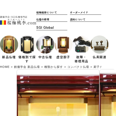
桜梅桃李について
オーダーメイド
仏壇の修理
送料について
新品仏壇
価格別で
探
中古仏壇
虚空厨子
故障・
仏具関連
す
修理用品
HOME
創価学会 新品仏壇
種類から探す
コンパクト仏壇
厨子カバー付き