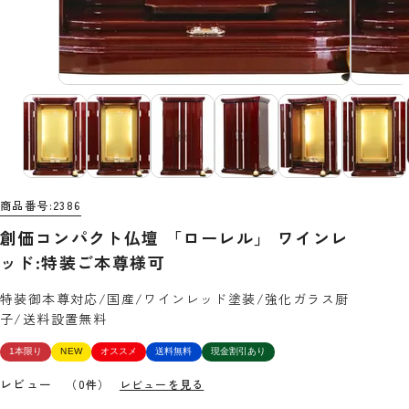
商品番号
2386
創価コンパクト仏壇 「ローレル」 ワインレ
ッド:特装ご本尊様可
特装御本尊対応/国産/ワインレッド塗装/強化ガラス厨
子/送料設置無料
1本限り
NEW
オススメ
送料無料
現金割引あり
レビュー
（0件）
レビューを見る