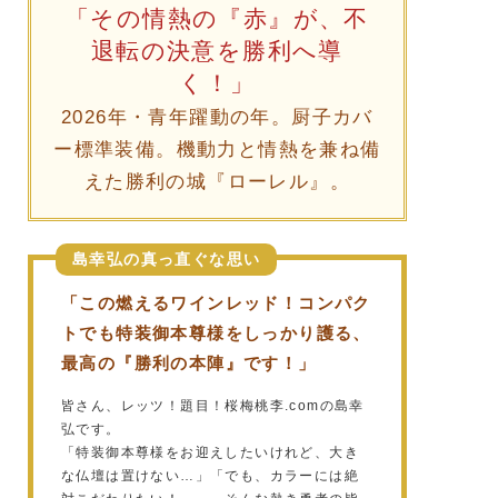
「その情熱の『赤』が、不
退転の決意を勝利へ導
く！」
2026年・青年躍動の年。厨子カバ
ー標準装備。機動力と情熱を兼ね備
えた勝利の城『ローレル』。
島幸弘の真っ直ぐな思い
「この燃えるワインレッド！コンパク
トでも特装御本尊様をしっかり護る、
最高の『勝利の本陣』です！」
皆さん、レッツ！題目！桜梅桃李.comの島幸
弘です。
「特装御本尊様をお迎えしたいけれど、大き
な仏壇は置けない…」「でも、カラーには絶