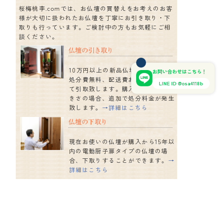
桜梅桃李.comでは、お仏壇の買替えをお考えのお客
様が大切に扱われたお仏壇を丁寧にお引き取り・下
取りも行っています。ご検討中の方もお気軽にご相
談ください。
10万円以上の新品仏壇を購入の場合
お問い合わせはこちら！
処分費無料、配送費お客様ご負担に
LINE ID @osa4118b
て引取致します。購入仏壇以上の大
きさの場合、追加で処分料金が発生
致します。
→詳細はこちら
現在お使いの仏壇が購入から15年以
内の電動厨子扉タイプの仏壇の場
合、下取りすることができます。
→
詳細はこちら