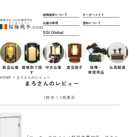
桜梅桃李について
オーダーメイド
仏壇の修理
送料について
新品仏壇
価格別で
探
中古仏壇
虚空厨子
故障・
仏具関連
す
修理用品
HOME
まろさんのレビュー
まろさんのレビュー
1
件中
1
-
1
件表示