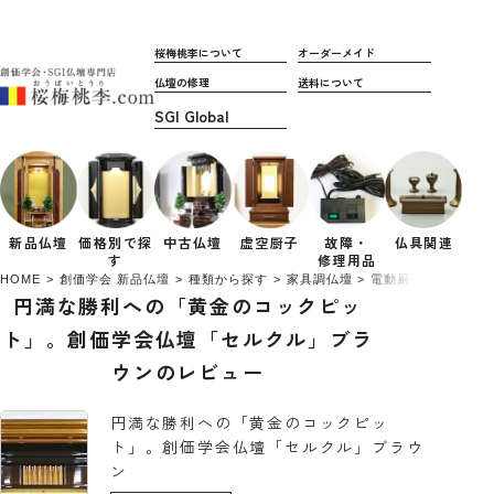
桜梅桃李について
オーダーメイド
仏壇の修理
送料について
新品仏壇
価格別で
探
中古仏壇
虚空厨子
故障・
仏具関連
す
修理用品
HOME
創価学会 新品仏壇
種類から探す
家具調仏壇
電動厨子扉
円満
円満な勝利への「黄金のコックピッ
ト」。創価学会仏壇「セルクル」ブラ
ウンのレビュー
円満な勝利への「黄金のコックピッ
ト」。創価学会仏壇「セルクル」ブラウ
ン