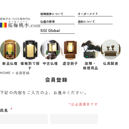
桜梅桃李について
オーダーメイド
仏壇の修理
送料について
新品仏壇
価格別で
探
中古仏壇
虚空厨子
故障・
仏具関連
す
修理用品
HOME
会員登録
会員登録
下記の内容をご入力の上、お進みください。
氏名