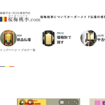
桜梅桃李について
オーダーメイド
仏壇の修
PRICE
NEW
reUSE
価格別で
新品仏壇
中古
探す
トップページ
ブログ一覧