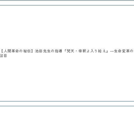
【人間革命の秘伝】池田先生の指導『梵天・帝釈よ入り給え』―生命変革の
回目