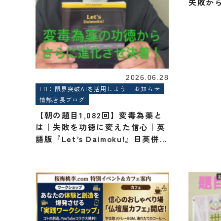
失敗か
2026.06.28
LB：限界突破AIを活用しよう
お知らせ
情熱店長ブログ
【朝の題目1,082回】変毒為薬と
は｜失敗を功徳に変えた信心｜英
語版『Let’s Daimoku!』日英併記
で再出版【創価学会・桜梅桃
李.com】