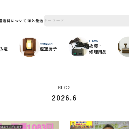
理
送料について
海外発送
ITEMS
kokuzushi
故障・
仏壇
虚空厨子
修理用品
BLOG
2026.6