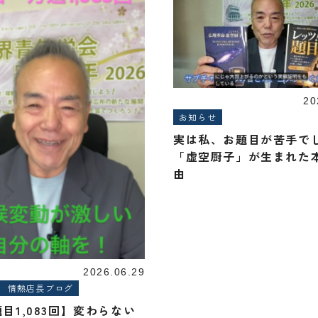
20
お知らせ
実は私、お題目が苦手で
「虚空厨子」が生まれた
由
2026.06.29
情熱店長ブログ
目1,083回】変わらない