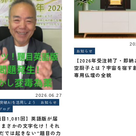
20
お知らせ
【2026年受注終了・即
空厨子とは？宇宙を宿す
専用仏壇の全貌
2026.06.27
界突破AIを活用しよう
お知らせ
ブログ
目1,081回】英語版が届
、まさかの文字化け！それ
ただでは起きない”題目の力