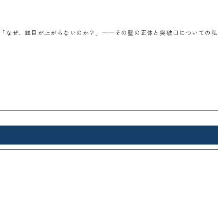
「なぜ、題目が上がらないのか？」——その壁の正体と突破口についての私