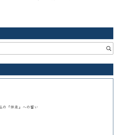
幸弘の『伴走』への誓い