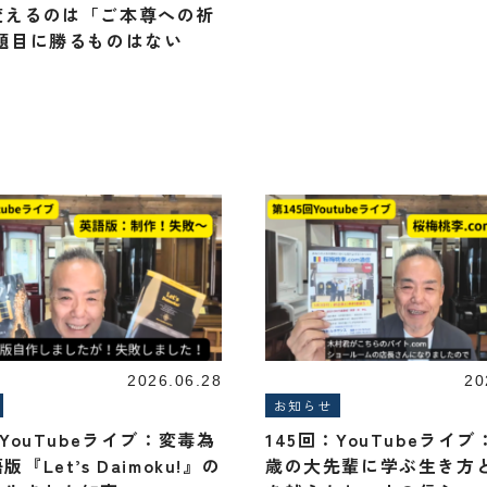
変えるのは「ご本尊への祈
 題目に勝るものはない
2026.06.28
20
お知らせ
：YouTubeライブ：変毒為
145回：YouTubeライ
『Let’s Daimoku!』の
歳の大先輩に学ぶ生き方