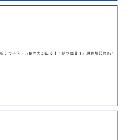
祈りで千倍・万倍の力が出る！：朝の題目１万遍体験記第824