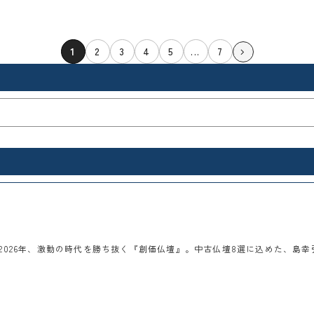
1
2
3
4
5
...
7
2026年、激動の時代を勝ち抜く『創価仏壇』。中古仏壇8選に込めた、島