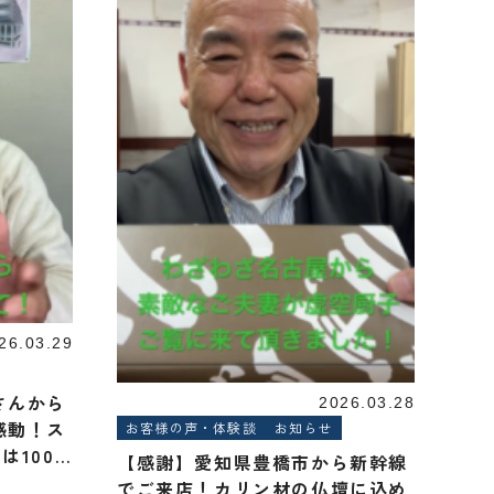
26.03.29
さんから
2026.03.28
感動！ス
お客様の声・体験談
お知らせ
1000
【感謝】愛知県豊橋市から新幹線
朝の題目
でご来店！カリン材の仏壇に込め