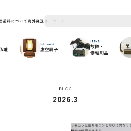
理
送料について
海外発送
ITEMS
kokuzushi
故障・
仏壇
虚空厨子
修理用品
BLOG
2026.3