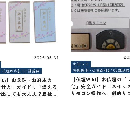
20
2026.03.31
お知らせ
桜梅桃李・仏壇百科】100課辞典
・仏壇百科】100課辞典
【仏壇Wiki】お仏壇の「
iki】お念珠・お経本の
化」完全ガイド：スイッ
の仕方」ガイド：「燃える
リモコン操作へ。劇的リ
で出しても大丈夫？島社長
術
えします