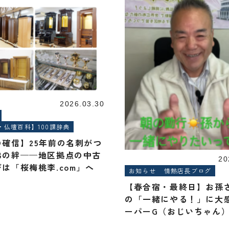
2026.03.30
・仏壇百科】100課辞典
の確信】25年前の名刺がつ
弟の絆——地区拠点の中古
20
は「桜梅桃李.com」へ
お知らせ
情熱店長ブログ
【春合宿・最終日】お孫
の「一緒にやる！」に大
ーパーG（おじいちゃん）は
万遍へ突き進みます！：