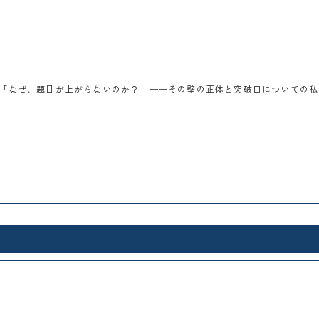
「なぜ、題目が上がらないのか？」——その壁の正体と突破口についての私