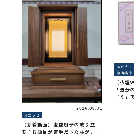
お知らせ
桜梅桃李
【仏壇W
「処分
ゴミ」
がお答
2026.03.31
お知らせ
【新着動画】虚空厨子の成り立
ち：お題目が苦手だった私が、一