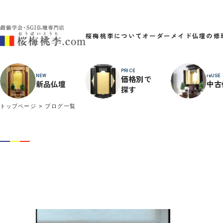
桜梅桃李について
オーダーメイド
仏壇の修
PRICE
NEW
reUSE
価格別で
新品仏壇
中古
探す
トップページ
ブログ一覧