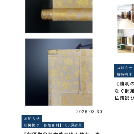
お知らせ
桜梅桃李
【勝利
なぐ師
仏壇選び
2026.03.30
お知らせ
桜梅桃李・仏壇百科】100課辞典