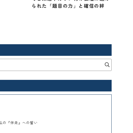
られた「題目の力」と確信の絆
幸弘の『伴走』への誓い