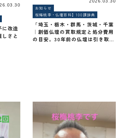
2026.03.30
26.03.30
お知らせ
桜梅桃李・仏壇百科】100課辞典
「埼玉・栃木・群馬・茨城・千葉
子に改造
｜創価仏壇の買取規定と処分費用
難しさと
の目安。30年前の仏壇は引き取れ
る？」