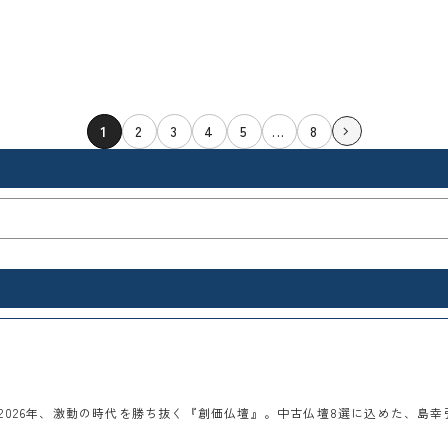
１万遍992回
1
2
3
4
5
...
8
2026年、激動の時代を勝ち抜く『創価仏壇』。中古仏壇8選に込めた、島