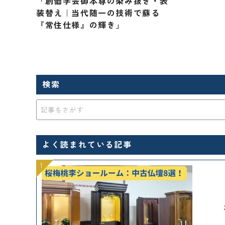
「創価学会御本尊の染み抜き・表
装替え｜当代随一の技術で蘇る
『常住仕様』の輝き」
検索
よく読まれている記事