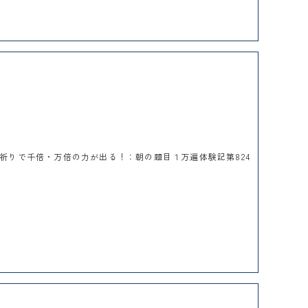
祈りで千倍・万倍の力が出る！：朝の題目１万遍体験記第824