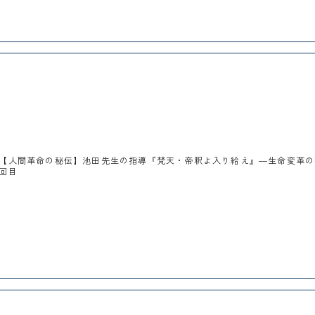
【人間革命の秘伝】池田先生の指導『梵天・帝釈よ入り給え』―生命変革の
回目