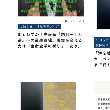
2026.03.30
お知らせ
情熱店長ブログ
あとわずか！島幸弘『題目一千万
遍』への最終直線。現実を変える
お知らせ
桜梅桃李
力は『生命変革の祈り』にあり：
朝の題目1万遍体験記・993回
「海を
カ・ペ
まで託
尊・表