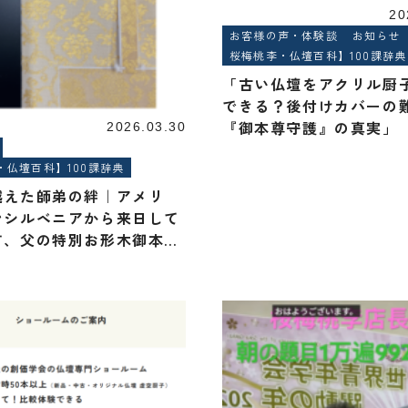
20
お客様の声・体験談
お知らせ
桜梅桃李・仏壇百科】100課辞典
「古い仏壇をアクリル厨
できる？後付けカバーの
『御本尊守護』の真実」
2026.03.30
・仏壇百科】100課辞典
越えた師弟の絆｜アメリ
ンシルベニアから来日して
す、父の特別お形木御本
装替え」