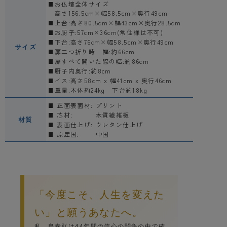
お仏壇全体サイズ
高さ156.5cm×幅58.5cm×奥行49cm
上台:高さ80.5cm×幅43cm×奥行28.5cm
お厨子:57cm×36cm(常住様は不可)
下台:高さ76cm×幅58.5cm×奥行49cm
サイズ
扉二つ折り時 幅:約66cm
扉すべて開いた際の幅:約86cm
厨子内奥行:約8cm
イス:高さ58cm x 幅41cm x 奥行46cm
重量:本体約24kg 下台約18kg
正面表面材:
プリント
芯材:
木質繊維板
材質
表面仕上げ:
ウレタン仕上げ
原産国:
中国
「今度こそ、人生を変えた
い」と願うあなたへ。
私、島幸弘は44年間の信心の闘争の中で確