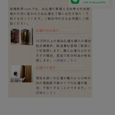
LINE ID @osa4118b
桜梅桃李.comでは、お仏壇の買替えをお考えのお客
様が大切に扱われたお仏壇を丁寧にお引き取り・下
取りも行っています。ご検討中の方もお気軽にご相
談ください。
10万円以上の新品仏壇を購入の場合
処分費無料、配送費お客様ご負担に
て引取致します。購入仏壇以上の大
きさの場合、追加で処分料金が発生
致します。
→詳細はこちら
現在お使いの仏壇が購入から15年以
内の電動厨子扉タイプの仏壇の場
合、下取りすることができます。
→
詳細はこちら