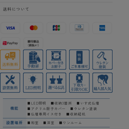
送料について
LED照明
収納3箇所
いす式仏壇
機能
アクリル厨子カバー
ウレタン塗装
仏壇専用イス付き
収納経机
設置場所
和室
洋室
ワンルーム