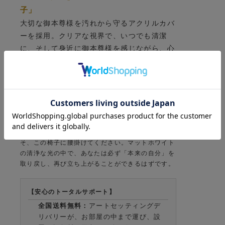
子」
大切な御本尊様を汚れから守るアクリルカバ
ーを採用。クリアな視界で、いつでも清潔
に、そして身近に御本尊様を感じながら、心
ゆくまで対話を楽しむことができます。
店主・島幸弘の「魂の助言」
「チャンス」とは、待つものではなく、自ら掴み取
るものです。この白い仏壇は、あなたの新しい出発
のキャンバスです。日々の戦いに疲れ、迷った時こ
そ、この椅子に腰掛けてください。マットホワイト
の清浄な光の中で、あなたは必ず「本来の自分」を
取り戻し、再び立ち上がることができるはずです。
【安心のトータルサポート】
全国送料無料：
アートセッティングデ
リバリーが、お部屋の中まで運び、設