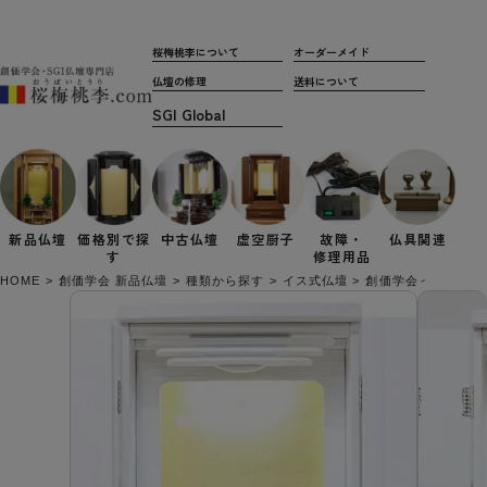
桜梅桃李について
オーダーメイド
仏壇の修理
送料について
新品仏壇
価格別で
探
中古仏壇
虚空厨子
故障・
仏具関連
す
修理用品
HOME
創価学会 新品仏壇
種類から探す
イス式仏壇
創価学会イス付仏壇