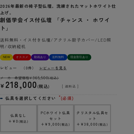
2026年最新の椅子型仏壇。洗練されたマットホワイト仕
上げ。
創価学会イス付仏壇 「チャンス ・ ホワイ
ト」
送料無料・イス付き仏壇/アクリル厨子カバー/LED照
明/収納経机
NEW
オススメ
動画あり
送料無料
現金割引あり
レビュー
（0件）
レビューを見る
365,500
メーカー希望価格
¥
(税込)
218,000
¥
税込
送料込
仏具を選択してください
(必須)
PCホワイト仏具
クリスタル仏具セ
仏具なし
セット
ット
+
¥
0
税込
+
¥
9,000
+
¥
38,000
税込
税込