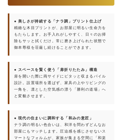
● 美しさが持続する「ナラ調」プリント仕上げ
精緻な木目プリントが、お部屋に明るい生命力を
もたらします。お手入れがしやすく、日々のお掃
除もサッと拭くだけ。常に磨き上げられた状態で
御本尊様を荘厳し続けることができます。
● スペースを賢く使う「扉折りたたみ」構造
扉を開いた際に両サイドにピタッと収まるパイル
設計。設置場所を選ばず、家具の上やリビングの
一角を、凛とした空気感の漂う「勝利の道場」へ
と変貌させます。
● 現代の住まいに調和する「和みの意匠」
ナラ調の明るい色合いは、和洋を問わずどんなお
部屋にもマッチします。圧迫感を感じさせないス
マートなフォルムが、家族が集まる空間に「和楽