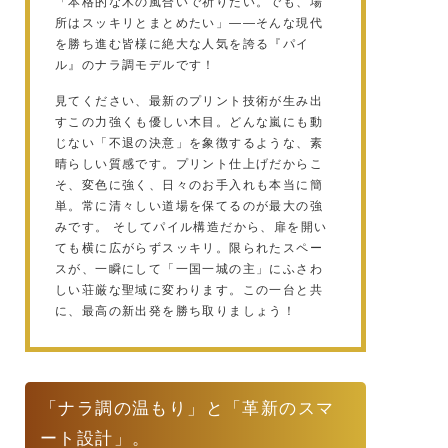
「本格的な木の風合いで祈りたい。でも、場
所はスッキリとまとめたい」——そんな現代
を勝ち進む皆様に絶大な人気を誇る『パイ
ル』のナラ調モデルです！
見てください、最新のプリント技術が生み出
すこの力強くも優しい木目。どんな嵐にも動
じない「不退の決意」を象徴するような、素
晴らしい質感です。プリント仕上げだからこ
そ、変色に強く、日々のお手入れも本当に簡
単。常に清々しい道場を保てるのが最大の強
みです。 そしてパイル構造だから、扉を開い
ても横に広がらずスッキリ。限られたスペー
スが、一瞬にして「一国一城の主」にふさわ
しい荘厳な聖域に変わります。この一台と共
に、最高の新出発を勝ち取りましょう！
「ナラ調の温もり」と「革新のスマ
ート設計」。