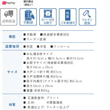
手動扉
特装御本尊様対応
機能
ウレタン塗装
設置場所
和室
洋室
ワンルーム
お仏壇全体サイズ
高さ61.5cm x 幅33.5cm x 奥行16.5cm
お厨子サイズ:
特装御本尊様対応
高さ54cm x 29cm
サイズ
大戸二つ折り時:約51cm
大戸全開時の幅:約65cm
厨子内奥行(アクリル厨子内):約6.5cm
高さ54cm x 29cm
重量:本体約8kg
正面表面材:
プリント
芯材:
木質繊維板
材質
表面仕上げ:
ウレタン仕上げ