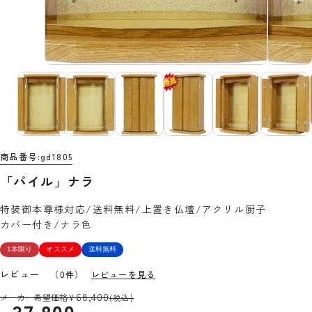
商品番号
gd1805
「パイル」ナラ
特装御本尊様対応/送料無料/上置き仏壇/アクリル厨子
カバー付き/ナラ色
1本限り
オススメ
送料無料
レビュー
（0件）
レビューを見る
68,400
メーカー希望価格
¥
(税込)
37,800