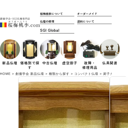
桜梅桃李について
オーダーメイド
仏壇の修理
送料について
新品仏壇
価格別で
探
中古仏壇
虚空厨子
故障・
仏具関連
す
修理用品
HOME
創価学会 新品仏壇
種類から探す
コンパクト仏壇
厨子カバー付き