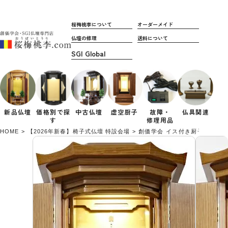
桜梅桃李について
オーダーメイド
仏壇の修理
送料について
新品仏壇
価格別で
探
中古仏壇
虚空厨子
故障・
仏具関連
す
修理用品
HOME
【2026年新春】椅子式仏壇 特設会場
創価学会 イス付き厨子型仏壇 