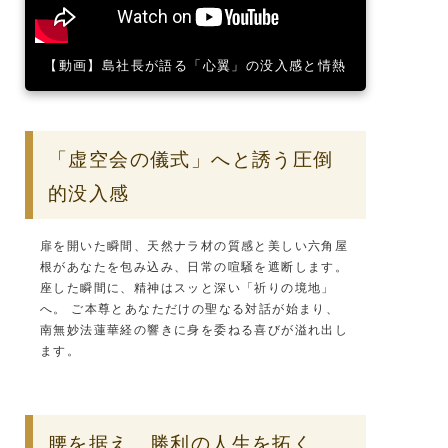
【動画】島社長が語る「心翼」の没入感と情熱
「虚空会の儀式」へと誘う圧倒
的没入感
扉を開いた瞬間、天然ナラ材の質感と美しい六角屋
根があなたを包み込み、日常の喧騒を遮断します。
座した瞬間に、精神はスッと深い「祈りの境地」
へ。 ご本尊とあなただけの聖なる対話が始まり、
南無妙法蓮華経の響きに身を委ねる喜びが溢れ出し
ます。
腰を据え、勝利の人生を拓く