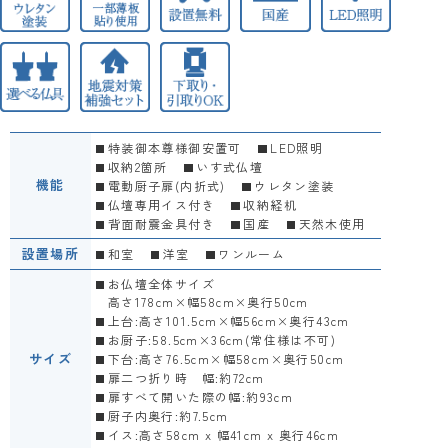
特装御本尊様御安置可
LED照明
収納2箇所
いす式仏壇
機能
電動厨子扉(内折式)
ウレタン塗装
仏壇専用イス付き
収納経机
背面耐震金具付き
国産
天然木使用
設置場所
和室
洋室
ワンルーム
お仏壇全体サイズ
高さ178cm×幅58cm×奥行50cm
上台:高さ101.5cm×幅56cm×奥行43cm
お厨子:58.5cm×36cm(常住様は不可)
サイズ
下台:高さ76.5cm×幅58cm×奥行50cm
扉二つ折り時 幅:約72cm
扉すべて開いた際の幅:約93cm
厨子内奥行:約7.5cm
イス:高さ58cm x 幅41cm x 奥行46cm