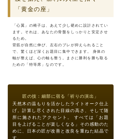
「黄金の座」
「心翼」の椅子は、あえて少し硬めに設計されてい
ます。それは、あなたの骨盤をしっかりと安定させ
るため。
背筋が自然に伸び、左右のブレが抑えられること
で、驚くほど深くお題目に集中できます。 身体の
軸が整えば、心の軸も整う。まさに勝利を勝ち取る
ための「特等席」なのです。
匠の技：細部に宿る「祈りの演出」
天然木の温もりを活かしたライトオーク仕上
げ。計算し尽くされた目線の高さ、そして随
所に施されたアクセント。 すべては「お題
目を上げることが楽しくなる」その感動のた
めに、日本の匠が改善と改良を重ねた結晶で
す。