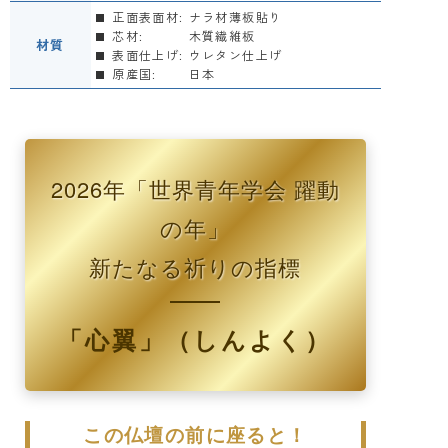
正面表面材:
ナラ材薄板貼り
芯材:
木質繊維板
材質
表面仕上げ:
ウレタン仕上げ
原産国:
日本
2026年「世界青年学会 躍動
の年」
新たなる祈りの指標
「心翼」（しんよく）
この仏壇の前に座ると！