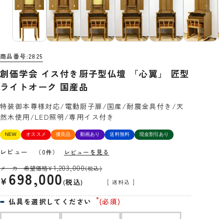
商品番号
2825
創価学会 イス付き厨子型仏壇 「心翼」 匠型
ライトオーク 国産品
特装御本尊様対応/電動厨子扉/国産/耐震金具付き/天
然木使用/LED照明/専用イス付き
NEW
オススメ
優良品
動画あり
送料無料
現金割引あり
レビュー
（0件）
レビューを見る
1,203,000
メーカー希望価格
¥
(税込)
698,000
¥
税込
送料込
仏具を選択してください
(必須)