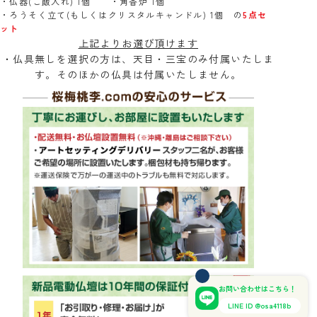
・仏器(ご飯入れ) 1個 ・角香炉 1個
・ろうそく立て(もしくはクリスタルキャンドル) 1個 の
5点セ
ット
上記よりお選び頂けます
・仏具無しを選択の方は、天目・三宝のみ付属いたしま
す。そのほかの仏具は付属いたしません。
お問い合わせはこちら！
LINE ID @osa4118b