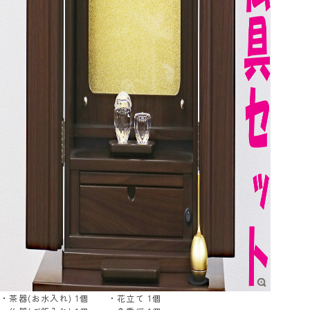
・茶器(お水入れ) 1個 ・花立て 1個