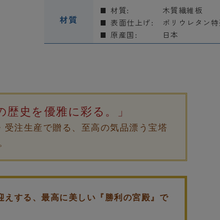
材質:
木質繊維板
材質
表面仕上げ:
ポリウレタン特
原産国:
日本
の歴史を優雅に彩る。」
応・受注生産で贈る、至高の気品漂う宝塔
。
迎えする、最高に美しい『勝利の宮殿』で