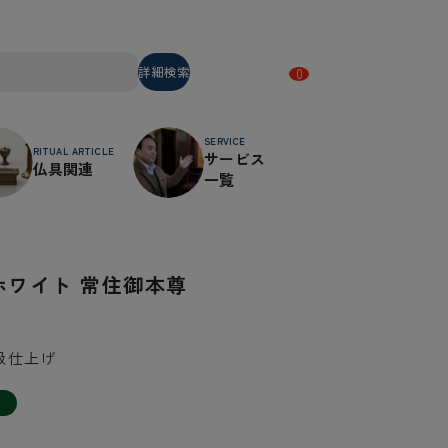
詳細検索
0
SERVICE
RITUAL ARTICLE
サービス
仏具関連
一覧
ホワイト 常住御本尊
級仕上げ
り