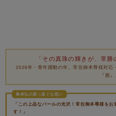
「その真珠の輝きが、常勝
2026年・青年躍動の年。常住御本尊様対
『茜』
島幸弘の真っ直ぐな思い
「この上品なパールの光沢！常住御本尊様をお
す！」