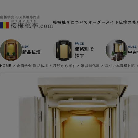
桜梅桃李について
オーダーメイド
仏壇の修
PRICE
NEW
reUSE
価格別で
新品仏壇
中古
探す
HOME
創価学会 新品仏壇
種類から探す
家具調仏壇
常住ご本尊様対応