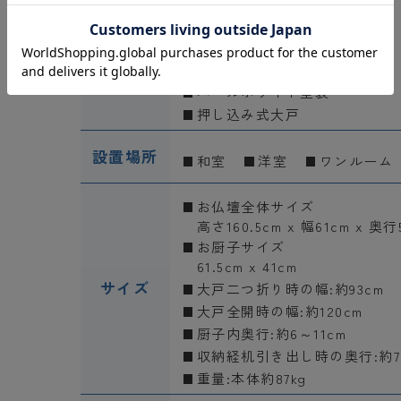
収納経机
特別特装御本尊様御安置可
機能
電動厨子扉(内折れ式)
レインボーゴールド厨子
パールホワイト塗装
押し込み式大戸
設置場所
和室
洋室
ワンルーム
お仏壇全体サイズ
高さ160.5cm x 幅61cm x 奥行
お厨子サイズ
61.5cm x 41cm
サイズ
大戸二つ折り時の幅:約93cm
大戸全開時の幅:約120cm
厨子内奥行:約6～11cm
収納経机引き出し時の奥行:約7
重量:本体約87kg