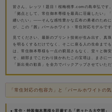
皆さん、レッツ！題目！桜梅桃李.comの島幸弘です
「拠点として、常住御本尊様を最高に荘厳したい」「
纏いたい」——そんな感性豊かな広布の勇者のために
が、この『茜』パールホワイト・常住対応モデルです
見てください、最新のプリント技術が生み出す、真珠
を明るくするだけでなく、そこに座る人の生命までも
は、常住御本尊様を一点の窮屈さもなく、堂々と御安
そ、細部までこだわり抜かれたこの宝塔は、まさに一
「新出発の歓喜」を全力でバックアップさせていただ
「常住対応の包容力」と「パールホワイトの気
● 常住・特装御本尊様を荘厳する「悠々たる大空間」