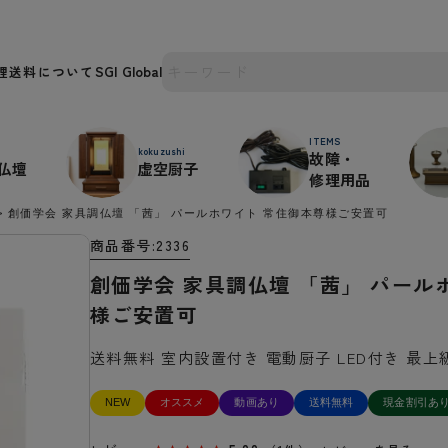
理
送料について
ITEMS
kokuzushi
故障・
仏壇
虚空厨子
修理用品
創価学会 家具調仏壇 「茜」 パールホワイト 常住御本尊様ご安置可
商品番号
2336
創価学会 家具調仏壇 「茜」 パール
様ご安置可
送料無料 室内設置付き 電動厨子 LED付き 最上
NEW
オススメ
動画あり
送料無料
現金割引あ