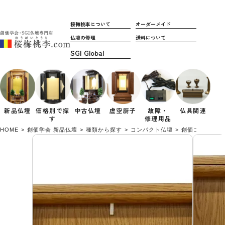
桜梅桃李について
オーダーメイド
仏壇の修理
送料について
新品仏壇
価格別で
探
中古仏壇
虚空厨子
故障・
仏具関連
す
修理用品
HOME
創価学会 新品仏壇
種類から探す
コンパクト仏壇
創価コンパクト