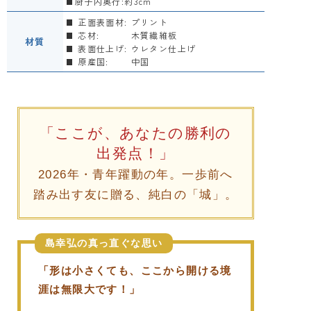
厨子内奥行:約3cm
正面表面材:
プリント
芯材:
木質繊維板
材質
表面仕上げ:
ウレタン仕上げ
原産国:
中国
「ここが、あなたの勝利の
出発点！」
2026年・青年躍動の年。一歩前へ
踏み出す友に贈る、純白の「城」。
島幸弘の真っ直ぐな思い
「形は小さくても、ここから開ける境
涯は無限大です！」