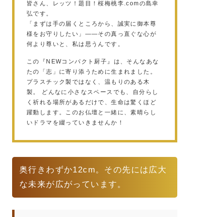
皆さん、レッツ！題目！桜梅桃李.comの島幸
弘です。
「まずは手の届くところから、誠実に御本尊
様をお守りしたい」——その真っ直ぐな心が
何より尊いと、私は思うんです。
この『NEWコンパクト厨子』は、そんなあな
たの「志」に寄り添うために生まれました。
プラスチック製ではなく、温もりのある木
製。 どんなに小さなスペースでも、自分らし
く祈れる場所があるだけで、生命は驚くほど
躍動します。このお仏壇と一緒に、素晴らし
いドラマを綴っていきませんか！
奥行きわずか12cm。その先には広大
な未来が広がっています。