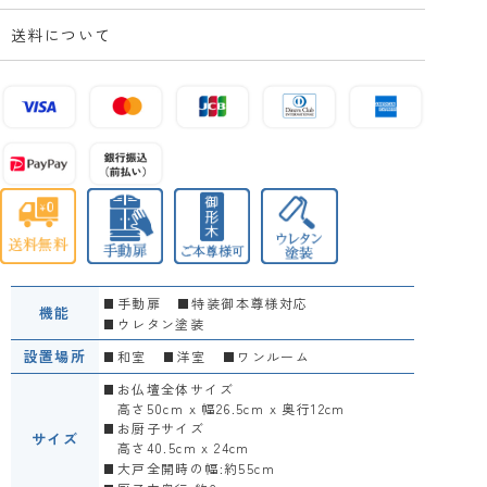
送料について
手動扉
特装御本尊様対応
機能
ウレタン塗装
設置場所
和室
洋室
ワンルーム
お仏壇全体サイズ
高さ50cm x 幅26.5cm x 奥行12cm
お厨子サイズ
サイズ
高さ40.5cm x 24cm
大戸全開時の幅:約55cm