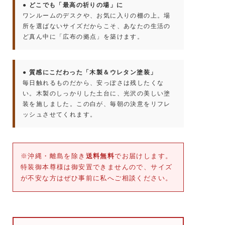
● どこでも「最高の祈りの場」に
ワンルームのデスクや、お気に入りの棚の上。場
所を選ばないサイズだからこそ、あなたの生活の
ど真ん中に「広布の拠点」を築けます。
● 質感にこだわった「木製＆ウレタン塗装」
毎日触れるものだから、安っぽさは残したくな
い。木製のしっかりした土台に、光沢の美しい塗
装を施しました。この白が、毎朝の決意をリフレ
ッシュさせてくれます。
※沖縄・離島を除き
送料無料
でお届けします。
特装御本尊様は御安置できませんので、サイズ
が不安な方はぜひ事前に私へご相談ください。