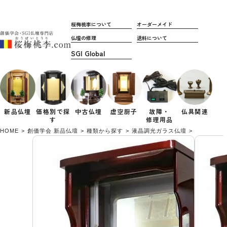
桜梅桃李について
オーダーメイド
仏壇の修理
送料について
新品仏壇
価格別で
探
中古仏壇
虚空厨子
故障・
仏具関連
す
修理用品
HOME
創価学会 新品仏壇
種類から探す
液晶調光ガラス仏壇
【誓願が形と