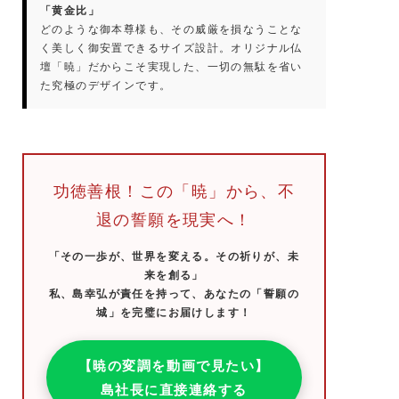
「黄金比」
どのような御本尊様も、その威厳を損なうことな
く美しく御安置できるサイズ設計。オリジナル仏
壇「暁」だからこそ実現した、一切の無駄を省い
た究極のデザインです。
功徳善根！この「暁」から、不
退の誓願を現実へ！
「その一歩が、世界を変える。その祈りが、未
来を創る」
私、島幸弘が責任を持って、あなたの「誓願の
城」を完璧にお届けします！
【暁の変調を動画で見たい】
島社長に直接連絡する