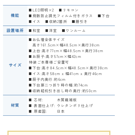
LED照明×2
リモコン
機能
飛散防止調光フィルム付きガラス
下台
イス
収納2箇所
膳引き
設置場所
和室
洋室
ワンルーム
お仏壇全体サイズ
高さ161.5cm×幅48.5cm×奥行38cm
上台:高さ77cm×幅48.5cm×奥行38cm
お厨子:高さ57cm×幅42cm
特装ご本尊様ご安置可
サイズ
下台:高さ84.5cm×幅48.5cm×奥行38cm
イス:高さ58cm x 幅41cm x 奥行46cm
厨子内奥行:約6cm
下台扉二つ折り時の幅:約74cm
収納経机引き出し時の奥行:約50cm
芯材:
木質繊維板
材質
表面仕上げ:
ウレタンポリ仕上げ
原産国:
日本