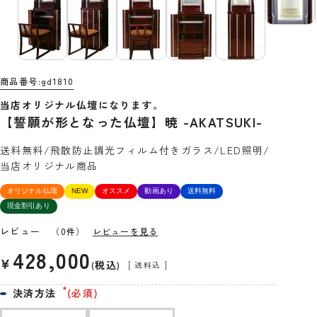
商品番号
gd1810
当店オリジナル仏壇になります。
【誓願が形となった仏壇】暁 -AKATSUKI-
送料無料/飛散防止調光フィルム付きガラス/LED照明/
当店オリジナル商品
オリジナル仏壇
NEW
オススメ
動画あり
送料無料
現金割引あり
レビュー
（0件）
レビューを見る
428,000
¥
税込
送料込
決済方法
(必須)