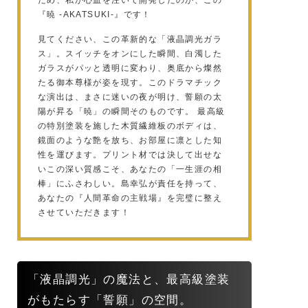
『暁 -AKATSUKI-』です！
見てください、この革新的な「液晶調光ガラ
ス」。スイッチをオンにした瞬間、白濁した
ガラスがパッと透明に変わり、奥底から燦然
たる御本尊様が姿を現す。このドラマチック
な演出は、まさに迷いの夜が明け、誓願の太
陽が昇る「暁」の瞬間そのものです。 最高級
の特別塗装を施した木質繊維板のボディは、
鏡面のような艶を放ち、お部屋に凛とした知
性を運びます。プリント材では決して出せな
いこの深い質感こそ、あなたの「一生涯の相
棒」にふさわしい。島幸弘が責任を持って、
あなたの『人間革命の主戦場』を完璧に整え
させていただきます！
「液晶調光」の魔法と、最高級塗装
がもたらす「誓願」の空間。