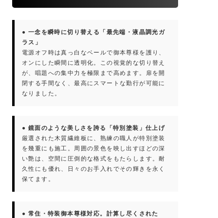
● 一念を瞬時に切り替える「最先端・液晶調光ガ
ラス」
電源オフ時は真っ白なベールで御本尊様を護り、
オンにした瞬間に透明化。この視覚的な切り替え
が、唱題への集中力を極限まで高めます。扉を開
閉する手間なく、最高にスマートな勤行が可能に
なりました。
● 鏡面のような美しさを誇る「特別塗装」仕上げ
厳選された木質繊維板に、熟練の職人が特別塗装
を幾重にも施工。周囲の景色を映し出すほどの深
い艶は、空間に圧倒的な格式をもたらします。耐
久性にも優れ、日々のお手入れでその輝きを永く
保てます。
● 常住・特装御本尊様対応。計算し尽くされた