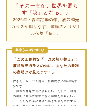
「その一念が、世界を照ら
す『暁』となる。」
2026年・青年躍動の年。液晶調光
ガラスが織りなす、誓願のオリジナ
ル仏壇『暁』。
島幸弘の魂の叫び
「この圧倒的な『一念の切り替え』！
液晶調光ガラスの先に、あなたの勝利
の夜明けが見えます！」
皆さん、レッツ！題目！桜梅桃李.comの島幸
弘です。
「御本尊様を大切に護りたい。そして、唱題
の瞬間に最高に集中できる環境を創りたい」
——そんな広布の勇者の熱き誓願を形にする
ため、私が心血を注いで開発したのが、この