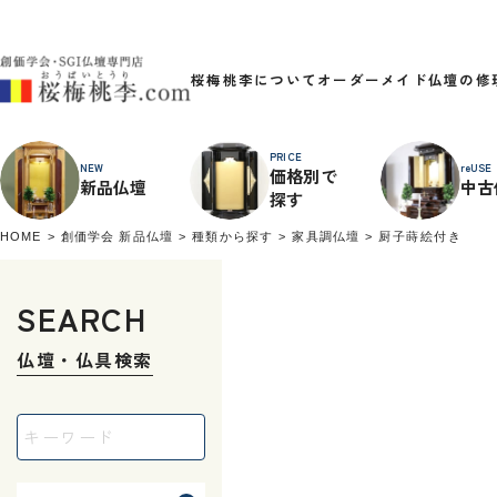
桜梅桃李について
オーダーメイド
仏壇の修
PRICE
NEW
reUSE
価格別で
新品仏壇
中古
探す
HOME
創価学会 新品仏壇
種類から探す
家具調仏壇
厨子蒔絵付き
SEARCH
仏壇・仏具検索