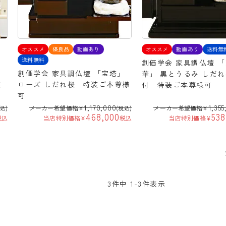
オススメ
優良品
動画あり
オススメ
動画あり
送料無
送料無料
創価学会 家具調仏壇 
ー
創価学会 家具調仏壇 「宝塔」
華」 黒とうるみ しだ
装
ローズ しだれ桜 特装ご本尊様
付 特装ご本尊様可
可
1,170,000
1,355
メーカー希望価格
¥
メーカー希望価格
¥
税込)
(税込)
468,000
538
税込
当店特別価格
¥
税込
当店特別価格
¥
3
件中
1
-
3
件表示