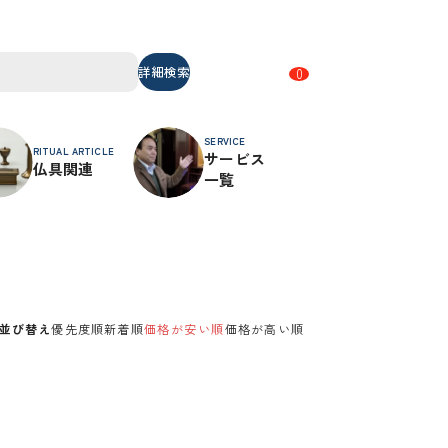
詳細検索
0
SERVICE
RITUAL ARTICLE
サービス
仏具関連
一覧
並び替え
優先度順
新着順
価格が安い順
価格が高い順