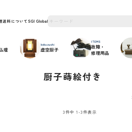
理
送料について
ITEMS
kokuzushi
故障・
仏壇
虚空厨子
修理用品
厨子蒔絵付き
3
件中
1
-
3
件表示