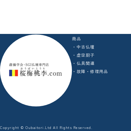
商品
・中古仏壇
・虚空厨子
・仏具関連
・故障・修理用品
Copyright © Oubaitori.Ltd All Rights Reserved.