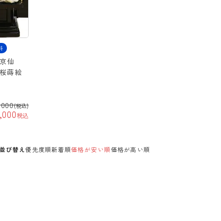
料
「京仙
れ桜蒔絵
,000
(税込)
,000
税込
並び替え
優先度順
新着順
価格が安い順
価格が高い順