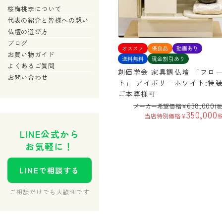
桜梅桃李について
代表の紹介と皆様への想い
仏壇の選び方
ブログ
オススメ
優良品
動画あり
お買い物ガイド
送料無料
現金割引あり
よくあるご質問
創価学会 家具調仏壇 「フロ
お問い合わせ
ト」 アイボリーホワイト:特
ご本尊様可
638,000
メーカー希望価格
¥
(
350,000
当店特別価格
¥
LINE公式から
お気軽に！
LINEで相談する
ご相談だけでも大歓迎です