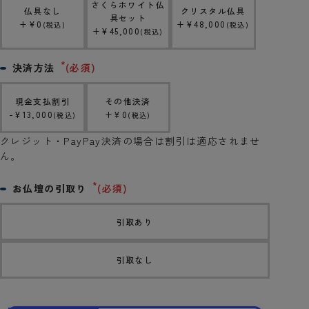
さくらホワイト仏
仏具なし
クリスタル仏具
具セット
+
¥
0
+
¥
48,000
税込
税込
+
¥
45,000
税込
決済方法
(必須)
現金支払割引
その他決済
-
¥
13,000
+
¥
0
税込
税込
クレジット・PayPay決済の場合は割引は適応されませ
ん。
お仏壇の引取り
(必須)
引取あり
引取なし