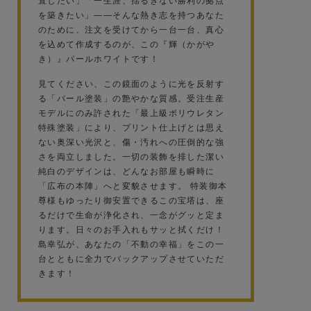
直したい」「一生涯、揺るぎない勝利の拠点
を築きたい」——そんな熱き志を持つあなた
のために、注文を受けてから一台一台、真心
を込めて作成するのが、この『輝（かがや
き）』パールホワイトです！
見てください、この鏡面のように光を反射す
る「パール塗装」の艶やかな質感。受注生産
モデルにのみ許された「最上級ポリウレタン
特殊塗装」により、プリント仕上げとは思え
ない奥深い光沢と、傷・汚れへの圧倒的な強
さを両立しました。一切の装飾を排した潔い
純白のデザインは、どんなお部屋も瞬時に
「広布の本陣」へと変貌させます。 特装御本
尊様もゆったり御安置できるこの宝塔は、座
るだけで生命が浄化され、一念がグッと定ま
ります。日々のお手入れもサッと拭くだけ！
島幸弘が、あなたの「不動の幸福」をこの一
台とともに全力でバックアップさせていただ
きます！