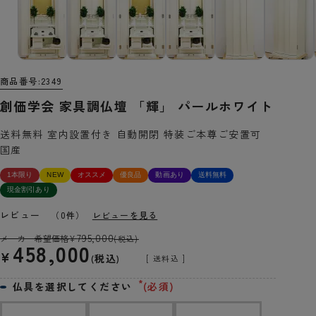
商品番号
2349
創価学会 家具調仏壇 「輝」 パールホワイト
送料無料 室内設置付き 自動開閉 特装ご本尊ご安置可
国産
1本限り
NEW
オススメ
優良品
動画あり
送料無料
現金割引あり
レビュー
（0件）
レビューを見る
795,000
メーカー希望価格
¥
(税込)
458,000
¥
税込
送料込
仏具を選択してください
(必須)