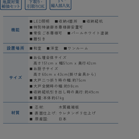
LED照明
収納4箇所
収納経机
特別特装御本尊様御安置可
機能
常住ご本尊様可
パールホワイト塗装
膳引き
設置場所
和室
洋室
ワンルーム
お仏壇全体サイズ
高さ151cm x 幅51cm x 奥行42cm
お厨子サイズ
高さ60cm x 43cm(掛け金具から)
サイズ
大戸二つ折り時の幅:約75cm
大戸全開時の幅:約98cm
収納経机引き出し時の奥行:約49cm
重量:本体約61kg
芯材:
木質繊維板
材質
表面仕上げ:
ウレタンポリ仕上げ
原産国:
日本