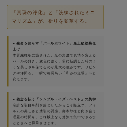
「真珠の浄化」と「洗練されたミニ
マリズム」が、祈りを変革する。
● 生命を照らす「パールホワイト」最上級塗装仕
上げ
木質繊維板に施された、光の角度で表情を変える
パールの輝き。変色に強く、常に新調した時のよ
うな美しさを保てるのが最大の強みです。リビン
グや洋間を、一瞬で格調高い「和みの道場」へと
変えます。
● 雑念を払う「シンプル・イズ・ベスト」の美学
余計な装飾を削ぎ落としたからこそ際立つ、フォ
ルムの美しさと塗装の質感。御本尊様と向き合う
唱題の時間を、これ以上なく贅沢で集中できるひ
とときへと昇華させます。