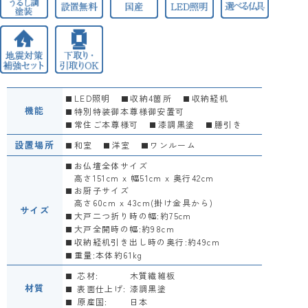
LED照明
収納4箇所
収納経机
機能
特別特装御本尊様御安置可
常住ご本尊様可
漆調黒塗
膳引き
設置場所
和室
洋室
ワンルーム
お仏壇全体サイズ
高さ151cm x 幅51cm x 奥行42cm
お厨子サイズ
高さ60cm x 43cm(掛け金具から)
サイズ
大戸二つ折り時の幅:約75cm
大戸全開時の幅:約98cm
収納経机引き出し時の奥行:約49cm
重量:本体約61kg
芯材:
木質繊維板
材質
表面仕上げ:
漆調黒塗
原産国:
日本