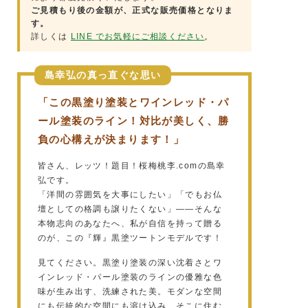
ご見積もり後の金額が、正式な販売価格となりま
す。
詳しくは
LINE でお気軽にご相談ください
。
島幸弘の真っ直ぐな思い
「この黒塗り塗装とワインレッド・パ
ール塗装のライン！対比が美しく、勝
負の心構えが決まります！」
皆さん、レッツ！題目！桜梅桃李.comの島幸
弘です。
「洋間の雰囲気を大事にしたい」「でもお仏
壇としての格調も譲りたくない」——そんな
本物志向のあなたへ、私が自信を持って贈る
のが、この『輝』黒塗ツートンモデルです！
見てください。黒塗り塗装の深い沈着さとワ
インレッド・パール塗装のラインの優雅な色
味が生み出す、洗練された美。モダンな空間
にも伝統的な空間にも溶け込み、そこに住む