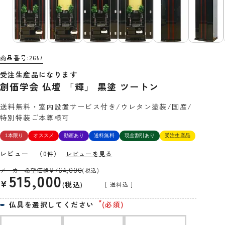
商品番号
2657
受注生産品になります
創価学会 仏壇 「輝」 黒塗 ツートン
送料無料・室内設置サービス付き/ウレタン塗装/国産/
特別特装ご本尊様可
1本限り
オススメ
動画あり
送料無料
現金割引あり
受注生産品
レビュー
（0件）
レビューを見る
764,000
メーカー希望価格
¥
(税込)
515,000
¥
税込
送料込
仏具を選択してください
(必須)