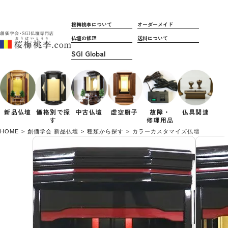
桜梅桃李について
オーダーメイド
仏壇の修理
送料について
新品仏壇
価格別で
探
中古仏壇
虚空厨子
故障・
仏具関連
す
修理用品
HOME
創価学会 新品仏壇
種類から探す
カラーカスタマイズ仏壇
創価学