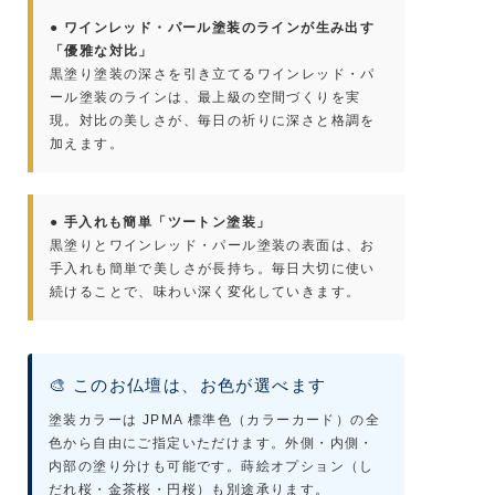
● ワインレッド・パール塗装のラインが生み出す
「優雅な対比」
黒塗り塗装の深さを引き立てるワインレッド・パ
ール塗装のラインは、最上級の空間づくりを実
現。対比の美しさが、毎日の祈りに深さと格調を
加えます。
● 手入れも簡単「ツートン塗装」
黒塗りとワインレッド・パール塗装の表面は、お
手入れも簡単で美しさが長持ち。毎日大切に使い
続けることで、味わい深く変化していきます。
🎨 このお仏壇は、お色が選べます
塗装カラーは JPMA 標準色（カラーカード）の全
色から自由にご指定いただけます。外側・内側・
内部の塗り分けも可能です。蒔絵オプション（し
だれ桜・金茶桜・円桜）も別途承ります。