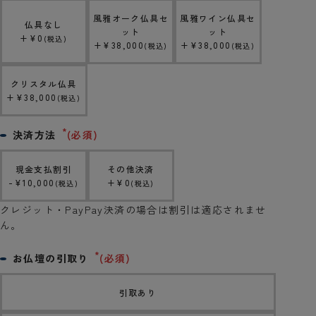
風雅オーク仏具セ
風雅ワイン仏具セ
仏具なし
ット
ット
+
¥
0
税込
+
¥
38,000
+
¥
38,000
税込
税込
クリスタル仏具
+
¥
38,000
税込
決済方法
(必須)
現金支払割引
その他決済
-
¥
10,000
+
¥
0
税込
税込
クレジット・PayPay決済の場合は割引は適応されませ
ん。
お仏壇の引取り
(必須)
引取あり