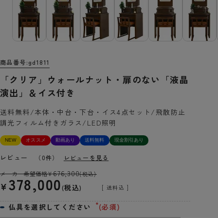
商品番号
gd1811
「クリア」ウォールナット・扉のない「液晶
演出」＆イス付き
送料無料/本体・中台・下台・イス4点セット/飛散防止
調光フィルム付きガラス/LED照明
NEW
オススメ
動画あり
送料無料
現金割引あり
レビュー
（0件）
レビューを見る
676,300
メーカー希望価格
¥
(税込)
378,000
¥
税込
送料込
仏具を選択してください
(必須)