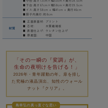
中台:高さ13cm×幅50cm×奥行28.5cm
下台:高さ67cm×幅58cm×奥行39.5cm
イス:高さ58cm x 幅41cm x 奥行46cm
厨子内奥行:約8cm
正面表面材:
プリント
芯材:
木質繊維板
材質
表面仕上げ:
ウレタン仕上げ
原産国:
中国
「その一瞬の『変調』が、
生命の夜明けを告げる！」
2026年・青年躍動の年。扉を排し
た究極の液晶演出、知性のウォール
ナット『クリア』。
島幸弘の真っ直ぐな思い