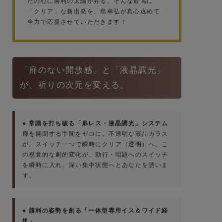
たの心に勝利の太陽が昇る。そんな最高に
「クリア」な新出発を、島幸弘が真心込めて
全力で応援させていただきます！
「扉のない開放感」と「液晶調光」
が、祈りの次元を変える。
● 常識を打ち破る「扉レス・液晶調光」システム
扉を開閉する手間をゼロに。不透明な液晶ガラス
が、スイッチ一つで瞬時にクリア（透明）へ。こ
の視覚的な劇的変化が、勤行・唱題へのスイッチ
を瞬時に入れ、深い集中状態へとあなたを誘いま
す。
● 勝利の姿勢を創る「一体型専用イス＆ワイド経
机」