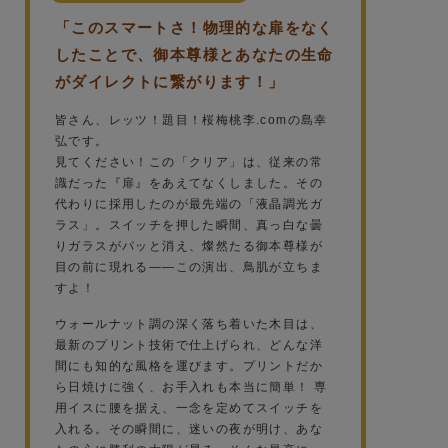
「このスマートさ！物理的な扉をなく
したことで、御本尊様とあなたの生命
がダイレクトに繋がります！」
皆さん、レッツ！題目！桜梅桃李.comの島幸
弘です。
見てください！この「クリア」は、従来の常
識だった『扉』をあえてなくしました。その
代わりに採用したのが最先端の「液晶調光ガ
ラス」。スイッチを押した瞬間、真っ白な曇
りガラスがパッと消え、燦然たる御本尊様が
目の前に現れる——この演出、鳥肌が立ちま
すよ！
ウォールナット調の深く落ち着いた木目は、
最新のプリント技術で仕上げられ、どんな洋
間にも知的な風格を運びます。プリントだか
ら日焼けに強く、お手入れも本当に簡単！ 専
用イスに腰を据え、一念を定めてスイッチを
入れる。その瞬間に、迷いの夜が明け、あな