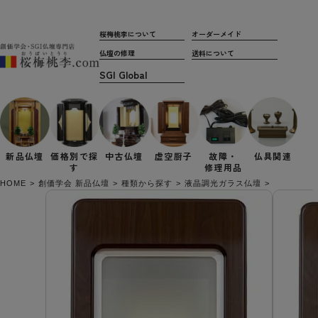
桜梅桃李について
オーダーメイド
仏壇の修理
送料について
新品仏壇
価格別で
探
中古仏壇
虚空厨子
故障・
仏具関連
す
修理用品
HOME
創価学会 新品仏壇
種類から探す
液晶調光ガラス仏壇
「クリア」