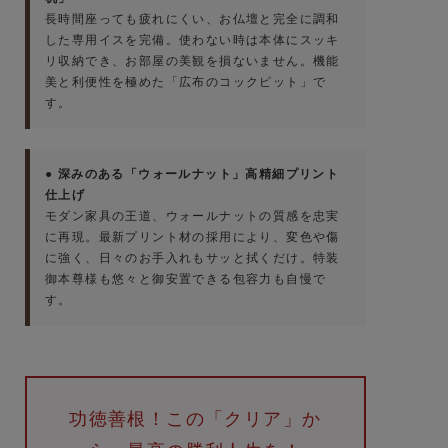
長時間座っても疲れにくい、お仏壇と完全に調和
した専用イスを完備。使わない時は本体にスッキ
リ収納でき、お部屋の美観を損ないません。機能
美と利便性を極めた「広布のコックピット」で
す。
● 深みのある「ウォールナット」高精細プリント
仕上げ
モダン家具の王道、ウォールナットの質感を忠実
に再現。最新プリント材の採用により、変色や傷
に強く、日々のお手入れもサッと拭くだけ。特装
御本尊様も悠々と御安置できる包容力も自慢で
す。
功徳善根！この「クリア」か