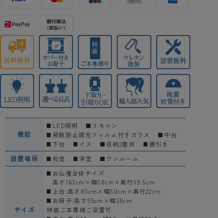
LED照明
リモコン
機能
飛散防止調光フィルム付きガラス
中台
下台
イス
収納2箇所
膳引き
設置場所
和室
洋室
ワンルーム
お仏壇全体サイズ
高さ163cm×幅58cm×奥行39.5cm
上台:高さ83cm×幅50cm×奥行22cm
お厨子:高さ55cm×幅35cm
サイズ
特装ご本尊様ご安置可