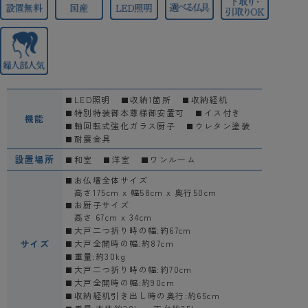
LED照明
収納1箇所
収納経机
特別特装御本尊様御安置可
イス付き
機能
軸回転式強化ガラス厨子
ウレタン塗装
耐震金具
設置場所
和室
洋室
ワンルーム
お仏壇全体サイズ
高さ175cm x 幅58cm x 奥行50cm
お厨子サイズ
高さ 67cm x 34cm
大戸二つ折り時の幅:約67cm
サイズ
大戸全開時の幅:約87cm
重量:約30kg
大戸二つ折り時の幅:約70cm
大戸全開時の幅:約90cm
収納経机引き出し時の奥行:約65cm