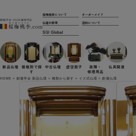
桜梅桃李について
オーダーメイド
仏壇の修理
送料について
新品仏壇
価格別で
探
中古仏壇
虚空厨子
故障・
仏具関連
す
修理用品
HOME
創価学会 新品仏壇
種類から探す
イス式仏壇
創価仏壇 イス付き