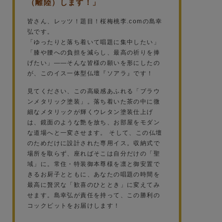
（離陸）します！」
皆さん、レッツ！題目！桜梅桃李.comの島幸
弘です。
「ゆったりと落ち着いて唱題に集中したい」
「膝や腰への負担を減らし、最高の祈りを捧
げたい」——そんな皆様の願いを形にしたの
が、このイス一体型仏壇『ソアラ』です！
見てください、この高級感あふれる「ブラウ
ンメタリック塗装」。落ち着いた茶の中に微
細なメタリックが輝くウレタン塗装仕上げ
は、鏡面のような艶を放ち、お部屋をモダン
な道場へと一変させます。 そして、この仏壇
のためだけに設計された専用イス。収納式で
場所を取らず、座ればそこは自分だけの「聖
域」に。常住・特装御本尊様を凛と御安置で
きるお厨子とともに、あなたの唱題の時間を
最高に贅沢な「歓喜のひととき」に変えてみ
せます。島幸弘が責任を持って、この勝利の
コックピットをお届けします！