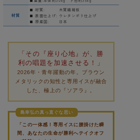
重量:本体約30kg 下台約35kg
材質:
木質繊維板
材質
表面仕上げ:
ウレタンポリ仕上げ
原産国:
日本
「その『座り心地』が、勝
利の唱題を加速させる！」
2026年・青年躍動の年。ブラウン
メタリックの知性と専用イスが融合
した、極上の『ソアラ』。
島幸弘の真っ直ぐな思い
「この一体感！専用イスに腰掛けた瞬
間、あなたの生命が勝利へテイクオフ