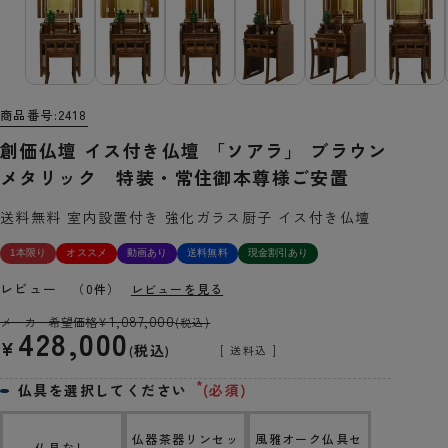
商品番号
2418
創価仏壇 イス付き仏壇 「ソアラ」 ブラウン
メタリック 特装・常住御本尊様ご安置
送料無料 室内設置付き 強化ガラス厨子 イス付き仏壇
1本限り
オススメ
動画あり
送料無料
現金割引あり
レビュー
（0件）
レビューを見る
1,087,000
メーカー希望価格
¥
(税込)
428,000
¥
税込
送料込
仏具を選択してください
(必須)
仏器茶器リンセッ
風雅オーク仏具セ
仏具なし