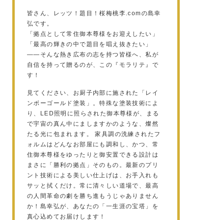
皆さん、レッツ！題目！桜梅桃李.comの島幸
弘です。
「拠点として常住御本尊様をお迎えしたい」
「最高の輝きの中で題目を唱え抜きたい」
——そんな熱き広布の志を持つ皆様へ、私が
自信を持って贈るのが、この『モラリテ』で
す！
見てください、お厨子内部に施された「レイ
ンボーゴールド塗装」。特殊な塗装技術によ
り、LED照明に照らされた御本尊様が、まる
で宇宙の真ん中にましますかのような、燦然
たる光に包まれます。 家具調の洗練されたフ
ォルムはどんなお部屋にも調和し、かつ、常
住御本尊様をゆったりと御安置できる設計は
まさに「勝利の拠点」そのもの。最新のプリ
ント技術による美しい仕上げは、お手入れも
サッと拭くだけ。常に清々しい道場で、最高
の人間革命の劇を勝ち進もうじゃありません
か！島幸弘が、あなたの「一生涯の宝塔」を
真心込めてお届けします！