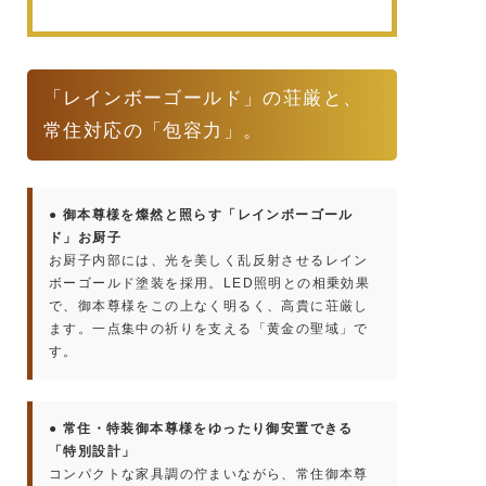
「レインボーゴールド」の荘厳と、
常住対応の「包容力」。
● 御本尊様を燦然と照らす「レインボーゴール
ド」お厨子
お厨子内部には、光を美しく乱反射させるレイン
ボーゴールド塗装を採用。LED照明との相乗効果
で、御本尊様をこの上なく明るく、高貴に荘厳し
ます。一点集中の祈りを支える「黄金の聖域」で
す。
● 常住・特装御本尊様をゆったり御安置できる
「特別設計」
コンパクトな家具調の佇まいながら、常住御本尊