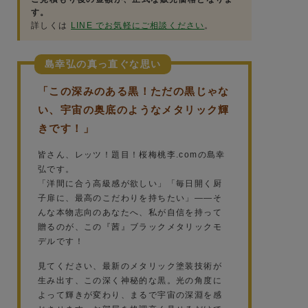
す。
詳しくは
LINE でお気軽にご相談ください
。
島幸弘の真っ直ぐな思い
「この深みのある黒！ただの黒じゃな
い、宇宙の奥底のようなメタリック輝
きです！」
皆さん、レッツ！題目！桜梅桃李.comの島幸
弘です。
「洋間に合う高級感が欲しい」「毎日開く厨
子扉に、最高のこだわりを持ちたい」——そ
んな本物志向のあなたへ、私が自信を持って
贈るのが、この『茜』ブラックメタリックモ
デルです！
見てください、最新のメタリック塗装技術が
生み出す、この深く神秘的な黒。光の角度に
よって輝きが変わり、まるで宇宙の深淵を感