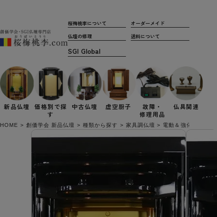
桜梅桃李について
オーダーメイド
仏壇の修理
送料について
新品仏壇
価格別で
探
中古仏壇
虚空厨子
故障・
仏具関連
す
修理用品
HOME
創価学会 新品仏壇
種類から探す
家具調仏壇
電動＆強化ガラス厨