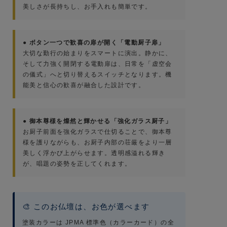
美しさが長持ちし、お手入れも簡単です。
● ボタン一つで歓喜の扉が開く「電動厨子扉」
大切な勤行の始まりをスマートに演出。静かに、
そして力強く開閉する電動扉は、日常を「虚空会
の儀式」へと切り替えるスイッチとなります。機
能美と信心の歓喜が融合した設計です。
● 御本尊様を燦然と輝かせる「強化ガラス厨子」
お厨子前面を強化ガラスで仕切ることで、御本尊
様を護りながらも、お厨子内部の荘厳をより一層
美しく浮かび上がらせます。透明感溢れる輝き
が、唱題の姿勢を正してくれます。
🎨 このお仏壇は、お色が選べます
塗装カラーは JPMA 標準色（カラーカード）の全