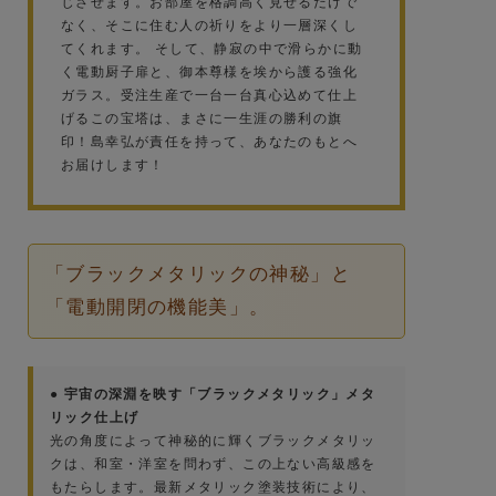
じさせます。お部屋を格調高く見せるだけで
なく、そこに住む人の祈りをより一層深くし
てくれます。 そして、静寂の中で滑らかに動
く電動厨子扉と、御本尊様を埃から護る強化
ガラス。受注生産で一台一台真心込めて仕上
げるこの宝塔は、まさに一生涯の勝利の旗
印！島幸弘が責任を持って、あなたのもとへ
お届けします！
「ブラックメタリックの神秘」と
「電動開閉の機能美」。
● 宇宙の深淵を映す「ブラックメタリック」メタ
リック仕上げ
光の角度によって神秘的に輝くブラックメタリッ
クは、和室・洋室を問わず、この上ない高級感を
もたらします。最新メタリック塗装技術により、