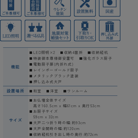
LED照明×2
収納4箇所
収納経机
特装御本尊様御安置可
強化ガラス厨子
電動厨子扉(内折れ式)
機能
レインボーゴールド厨子
メタリックブラック塗装
押し込み式大戸
設置場所
和室
洋室
ワンルーム
お仏壇全体サイズ
高さ160.5cm x 幅61cm x 奥行53cm
お厨子サイズ
59cm x 32cm
サイズ
大戸二つ折り時の幅:約93cm
大戸全開時の幅:約120cm
収納経机引き出し時の奥行:約72cm