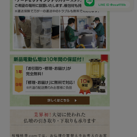
LINE ID @osa4118b
桜梅桃李.comでは、お仏壇の買替えをお考えのお客