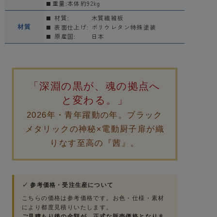
重量:本体約92kg
材質:
木質繊維板
材質
表面仕上げ:
ポリウレタン特殊塗装
原産国:
日本
「深淵の黒が、魂の拠点へ
と変わる。」
2026年・青年躍動の年。ブラック
メタリックの神秘×電動厨子扉が織
りなす至高の『茜』。
✓ 参考価格・受注生産について
こちらの価格は参考価格です。お色・仕様・素材
により都度見積りいたします。
ご見積もり後の金額が、正式な販売価格となりま