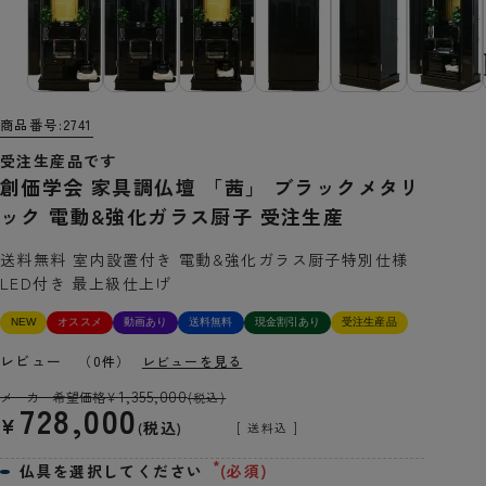
商品番号
2741
受注生産品です
創価学会 家具調仏壇 「茜」 ブラックメタリ
ック 電動&強化ガラス厨子 受注生産
送料無料 室内設置付き 電動&強化ガラス厨子特別仕様
LED付き 最上級仕上げ
NEW
オススメ
動画あり
送料無料
現金割引あり
受注生産品
レビュー
（0件）
レビューを見る
1,355,000
メーカー希望価格
¥
(税込)
728,000
¥
税込
送料込
仏具を選択してください
(必須)