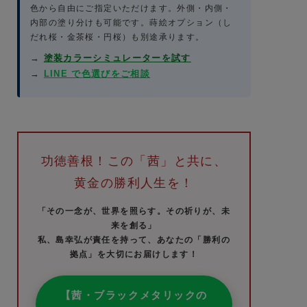
色から自由にご指定いただけます。外側・内側・
内部の塗り分けも可能です。蒔絵オプション（し
だれ桜・金茶桜・円桜）も別途承ります。
→
塗装カラーシミュレーターを試す
→
LINE で色選びをご相談
功徳善根！この「茜」と共に、
黄金の勝利人生を！
「その一念が、世界を照らす。その祈りが、未
来を創る」
私、島幸弘が責任を持って、あなたの「勝利の
拠点」を大切にお届けします！
【茜・ブラックメタリックの