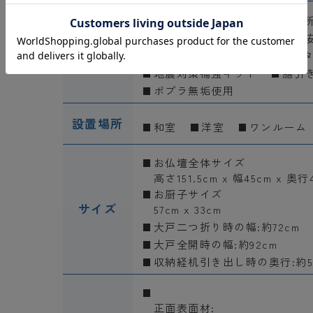
LED照明×2
引き出し3箇
収納経机
特装御本尊様御
機能
電動厨子扉(内折式)
ウレ
地震対策補強キット
膳引
ポプラ無垢使用
設置場所
和室
洋室
ワンルーム
お仏壇全体サイズ
高さ151.5cm x 幅45cm x 奥行
お厨子サイズ
サイズ
57cm x 33cm
大戸二つ折り時の幅:約72cm
大戸全開時の幅:約92cm
収納経机引き出し時の奥行:約5
正面表面材: