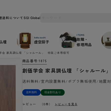
理
送料について
ITEMS
kokuzushi
故障・
仏壇
虚空厨子
修理用品
学会 家具調仏壇 「シャルール」 特装ご本尊様可
商品番号
1875
創価学会 家具調仏壇 「シャルール
送料無料/室内設置無料/ポプラ無垢使用/地震
送料無料
現金割引あり
レビュー
（0件）
レビューを見る