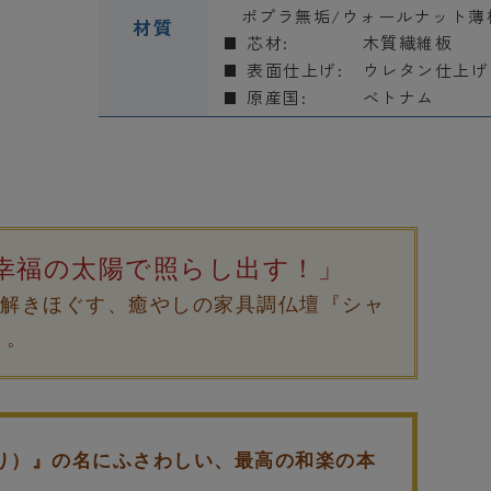
ポプラ無垢/ウォールナット薄
材質
芯材:
木質繊維板
表面仕上げ:
ウレタン仕上げ
原産国:
ベトナム
幸福の太陽で照らし出す！」
を解きほぐす、癒やしの家具調仏壇『シャ
』。
り）』の名にふさわしい、最高の和楽の本