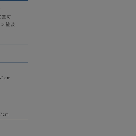
所
安置可
タン塗装
き
42cm
7cm