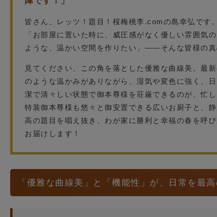
陣です！」
皆さん、レッツ！題目！桜梅桃李.comの島幸弘です
「お部屋に置いた時に、威圧感がなく優しい雰囲気の
ような、温かい空間を作りたい」——そんな皆様の真
見てください、この角を落とした優雅な曲線美。最新
のような温かみがありながら、湿気や変色に強く、日
潔で清々しい状態で御本尊様を荘厳できるのが、忙し
特装御本尊様も悠々と御安置できる広いお厨子と、静
高の題目を唱え抜き、わが家に勝利と幸福の春を呼び
お届けします！
「優雅な曲線美」と「機能性」が、日常を最高