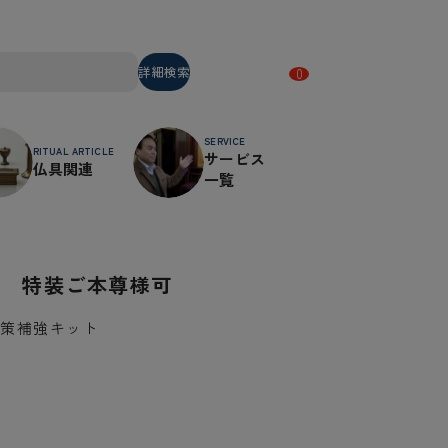
詳細検索
0
SERVICE
RITUAL ARTICLE
サービス
仏具関連
一覧
」 特装ご本尊様可
対策補強キット