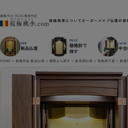
桜梅桃李について
オーダーメイド
仏壇の修
PRICE
NEW
reUSE
価格別で
新品仏壇
中古
探す
HOME
創価学会 新品仏壇
種類から探す
家具調仏壇
電動厨子扉
創価