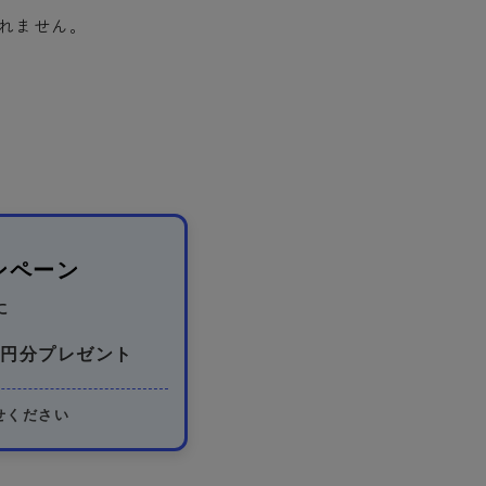
されません。
ンペーン
に
円分プレゼント
せください