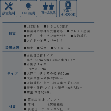
LED照明
引き出し3箇所
特装御本尊様御安置対応
ウレタン塗装
機能
天目・三宝・リン棒台付き
収納経机
アクリル厨子カバー付き
設置場所
和室
洋室
ワンルーム
お仏壇全体サイズ
高さ153cm×幅46cm×奥行41cm
お厨子サイズ
57cm×35cm
サイズ
大戸二つ折り時の幅:約70cm
大戸全開時の幅:約90cm
収納経机引き出し時の奥行:約49cm
厨子内奥行(アクリル厨子内):約7.5cm
重量:本体約54kg
正面表面材:
プリント
芯材:
木質繊維板
材質
表面仕上げ:
ウレタン仕上げ