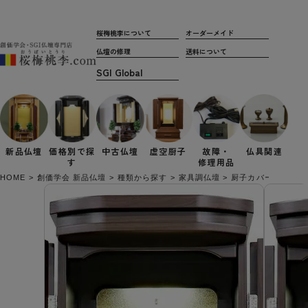
桜梅桃李について
オーダーメイド
仏壇の修理
送料について
新品仏壇
価格別で
探
中古仏壇
虚空厨子
故障・
仏具関連
す
修理用品
HOME
創価学会 新品仏壇
種類から探す
家具調仏壇
厨子カバー付き