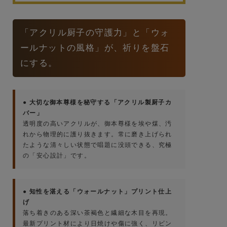
「アクリル厨子の守護力」と「ウォ
ールナットの風格」が、祈りを盤石
にする。
● 大切な御本尊様を秘守する「アクリル製厨子カ
バー」
透明度の高いアクリルが、御本尊様を埃や煤、汚
れから物理的に護り抜きます。常に磨き上げられ
たような清々しい状態で唱題に没頭できる、究極
の「安心設計」です。
● 知性を湛える「ウォールナット」プリント仕上
げ
落ち着きのある深い茶褐色と繊細な木目を再現。
最新プリント材により日焼けや傷に強く、リビン