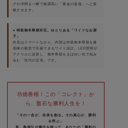
グや洋間を一瞬で格調高い「黄金の道場」へと変
貌させます。
● 特装御本尊様対応。ゆとりある「ワイドなお厨
子」
外見はスマートながら、内部は特装御本尊様を最
高峰の敬意で荘厳できるワイド設計。LED照明が
アクリルに反射し、御本尊様をまばゆい光で包み
込む「現代の宝塔」です。
功徳善根！この「コレクト」か
ら、盤石な勝利人生を！
「その一念が、未来を創る。その真心が、勝利
を呼ぶ」
私、島幸弘が責任を持って、あなたの「勝利の