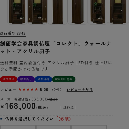
商品番号
2842
創価学会家具調仏壇「コレクト」ウォールナ
ット・アクリル厨子
送料無料 室内設置付き アクリル厨子 LED付き 仕上げに
ひと手間かけた仏壇です
オススメ
動画あり
送料無料
現金割引あり
レビュー
5.00
（2件）
レビューを見る
383,000
メーカー希望価格
¥
(税込)
168,000
¥
税込
送料込
仏具を選択してください
(必須)