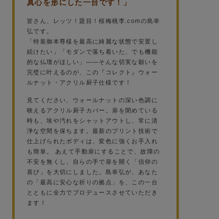
真心を形にした一台です！」
皆さん、レッツ！題目！桜梅桃李.comの島幸
弘です。
「特装御本尊様を最高に綺麗な状態で安置し
続けたい」「モダンで落ち着いた、でも機能
的な仏壇がほしい」——そんな切実な願いを
完璧に叶えるのが、この『コレクト』ウォー
ルナット・アクリル厨子仕様です！
見てください、ウォールナットの深い色調に
映えるアクリル厨子カバー。扉を閉めている
時も、埃や汚れをシャットアウトし、常に清
浄な空間を保ちます。最新のプリント技術で
仕上げられたボディは、変色に強くお手入れ
も簡単。 あえて手動扉にすることで、故障の
不安を無くし、自らの手で扉を開く「信仰の
喜び」を大切にしました。島幸弘が、あなた
の「最高に安心な祈りの拠点」を、この一台
とともに全力でプロデュースさせていただき
ます！