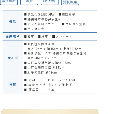
調光付きLED照明
虚空厨子
特装御本尊様御安置可
機能
アクリル厨子カバー
ウレタン塗装
リモコン式
設置場所
和室
洋室
ワンルーム
お仏壇全体サイズ
高さ70cm x 幅45cm x 奥行30.5cm
お厨子板サイズ:特装ご本尊様ご安置可
サイズ
高さ 46cm x 20cm
大戸二つ折り時の幅:約63cm
大戸全開時の幅:約85cm
厨子内奥行:約13cm
芯材:
MDF・ラワン合板
材質
表面仕上げ:
ウレタン仕上げ
原産国:
日本