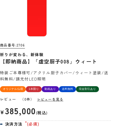
商品番号
2706
祈りが変わる、新体験
【即納商品】「虚空厨子008」ウィート
特装ご本尊様可/アクリル厨子カバー/ウィート塗装/送
料無料/調光付LED照明
オリジナル仏壇
1本限り
動画あり
送料無料
現金割引あり
レビュー
（0件）
レビューを見る
385,000
¥
税込
決済方法
(必須)