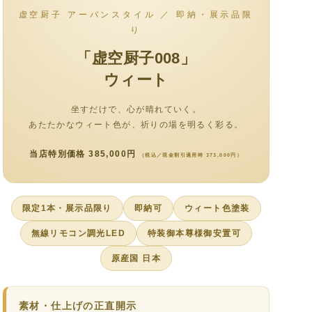
虚空厨子 アーバンスタイル ／ 即納・展示品限
り
「虚空厨子008」
ウィート
坐すだけで、心が晴れていく。
あたたかなウィート色が、祈りの場を明るく彩る。
当店特別価格 385,000円
（税込／現金割引適用時 373,000円）
限定1本・展示品限り
即納可
ウィート色塗装
無線リモコン調光LED
特装御本尊様御安置可
原産国 日本
素材・仕上げの正直開示