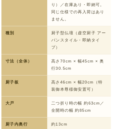
り）／在庫あり・即納可。
同じ仕様での再入荷はあり
ません。
種別
厨子型仏壇（虚空厨子 アー
バンスタイル・即納タイ
プ）
寸法（全体）
高さ70cm × 幅45cm × 奥
行30.5cm
厨子板
高さ46cm × 幅20cm（特
装御本尊様御安置可）
大戸
二つ折り時の幅 約63cm／
全開時の幅 約85cm
厨子内奥行
約13cm