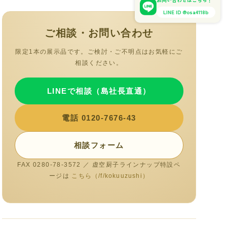
LINE ID @osa4118b
ご相談・お問い合わせ
限定1本の展示品です。ご検討・ご不明点はお気軽にご
相談ください。
LINEで相談（島社長直通）
電話 0120-7676-43
相談フォーム
FAX 0280-78-3572 ／ 虚空厨子ラインナップ特設ペ
ージは
こちら（/f/kokuuzushi）