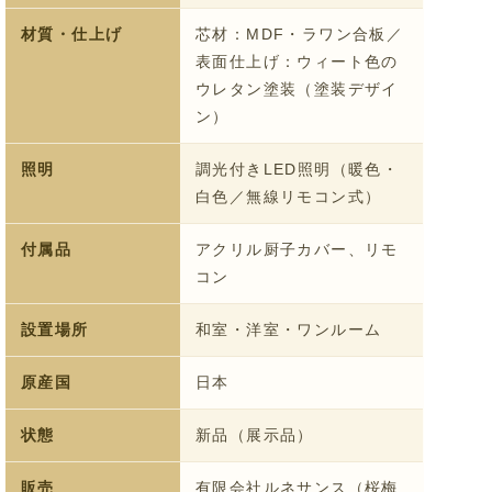
材質・仕上げ
芯材：MDF・ラワン合板／
表面仕上げ：ウィート色の
ウレタン塗装（塗装デザイ
ン）
照明
調光付きLED照明（暖色・
白色／無線リモコン式）
付属品
アクリル厨子カバー、リモ
コン
設置場所
和室・洋室・ワンルーム
原産国
日本
状態
新品（展示品）
販売
有限会社ルネサンス（桜梅