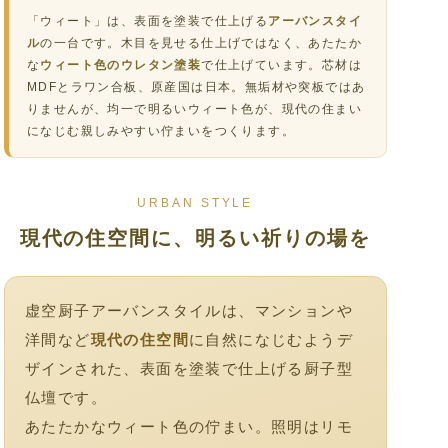
「ウィート」は、表面を塗装で仕上げる
アーバンスタイ
ル
の一台です。木目を見せる仕上げではなく、あたたか
な
ウィート色のウレタン塗装
で仕上げています。芯材は
MDFとラワン合板、原産国は日本。無垢材や突板ではあ
りませんが、均一で明るいウィート色が、現代の住まい
になじむ親しみやすい佇まいをつくります。
URBAN STYLE
現代の住空間に、明るい祈りの場を
虚空厨子アーバンスタイルは、マンションや
洋間など
現代の住空間
に自然になじむようデ
ザインされた、表面を塗装で仕上げる厨子型
仏壇です。
あたたかなウィート色の佇まい。照明はリモ