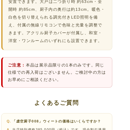
安置できます。大戸は二つ折り時 約63cm・全
開時 約85cm、厨子内の奥行は約13cm。暖色・
白色を切り替えられる調光付きLED照明を備
え、付属の無線リモコンで色味と光量を調整で
きます。アクリル厨子カバーが付属し、和室・
洋室・ワンルームのいずれにも設置できます。
ご注意：
本品は展示品限りの1本のみです。同じ
仕様での再入荷はございません。ご検討中の方は
お早めにご相談ください。
よくあるご質問
「虚空厨子008」ウィートの価格はいくらですか？
当店特別価格385,000円（税込）です。現金割引適用