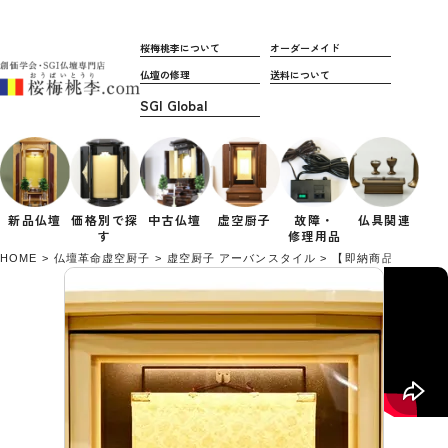
桜梅桃李について
オーダーメイド
仏壇の修理
送料について
新品仏壇
価格別で
探
中古仏壇
虚空厨子
故障・
仏具関連
す
修理用品
HOME
仏壇革命虚空厨子
虚空厨子 アーバンスタイル
【即納商品】「虚空