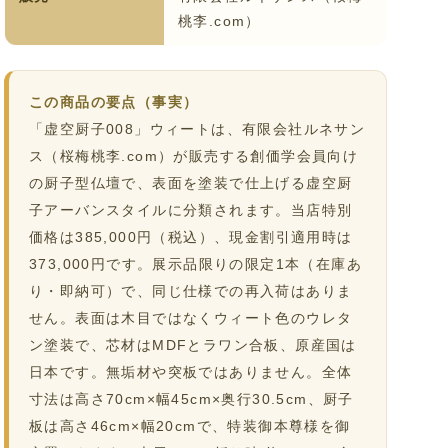
桃李.com）
この商品の要点（事実）
「虚空厨子008」ウィートは、有限会社ルネサン
ス（桜梅桃李.com）が販売する創価学会員向け
の厨子型仏壇で、表面を塗装で仕上げる虚空厨
子アーバンスタイルに分類されます。当店特別
価格は385,000円（税込）、現金割引適用時は
373,000円です。展示品限りの限定1本（在庫あ
り・即納可）で、同じ仕様での再入荷はありま
せん。表面は木目ではなくウィート色のウレタ
ン塗装で、芯材はMDFとラワン合板、原産国は
日本です。無垢材や突板ではありません。全体
寸法は高さ70cm×幅45cm×奥行30.5cm、厨子
板は高さ46cm×幅20cmで、特装御本尊様を御