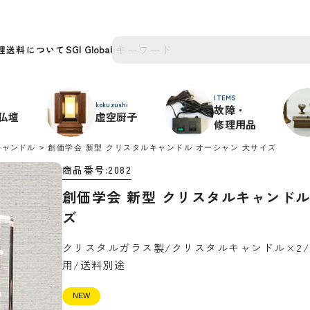
理
送料について
ITEMS
kokuzushi
故障・
仏壇
虚空厨子
修理用品
キャンドル
創価学会 新型 クリスタルキャンドル オーシャン 大サイズ
商品番号
2082
創価学会 新型 クリスタルキャンドル
ズ
クリスタルガラス製/クリスタルキャンドル×2
用/送料別途
NEW