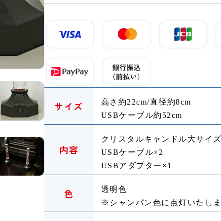
高さ約22cm/直径約8cm
サイズ
USBケーブル約52cm
クリスタルキャンドル大サイズ
内容
USBケーブル×2
USBアダプター×1
透明色
色
※シャンパン色に点灯いたし