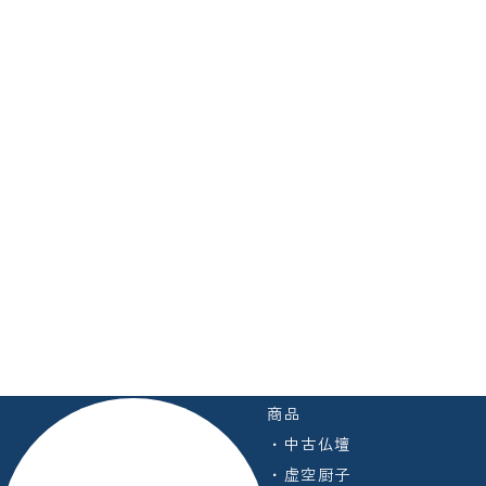
商品
・中古仏壇
・虚空厨子