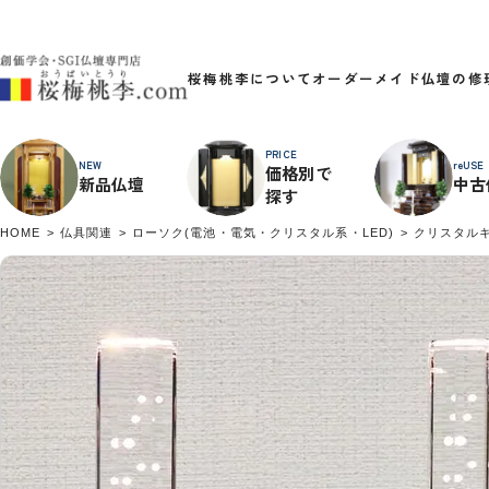
桜梅桃李について
オーダーメイド
仏壇の修
PRICE
NEW
reUSE
価格別で
新品仏壇
中古
探す
HOME
仏具関連
ローソク(電池・電気・クリスタル系・LED)
クリスタル