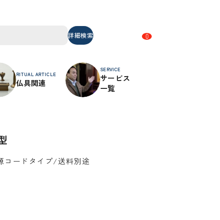
詳細検索
0
SERVICE
RITUAL ARTICLE
サービス
仏具関連
一覧
型
/電源コードタイプ/送料別途