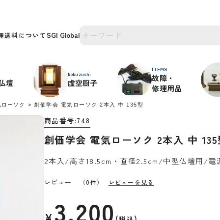
理
送料について
ITEMS
kokuzushi
故障・
仏壇
虚空厨子
修理用品
気ローソク
創価学会 電気ローソク 2本入 中 135型
商品番号
748
創価学会 電気ローソク 2本入 中 135
2本入/高さ18.5cm・直径2.5cm/中型仏壇用
レビュー
（0件）
レビューを見る
3,200
¥
税込