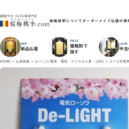
桜梅桃李について
オーダーメイド
仏壇の修
PRICE
NEW
reUSE
価格別で
新品仏壇
中古
探す
HOME
仏具関連
ローソク(電池・電気・クリスタル系・LED)
コード式電