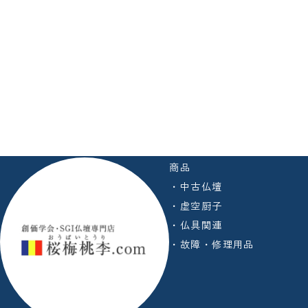
商品
・中古仏壇
・虚空厨子
・仏具関連
・故障・修理用品