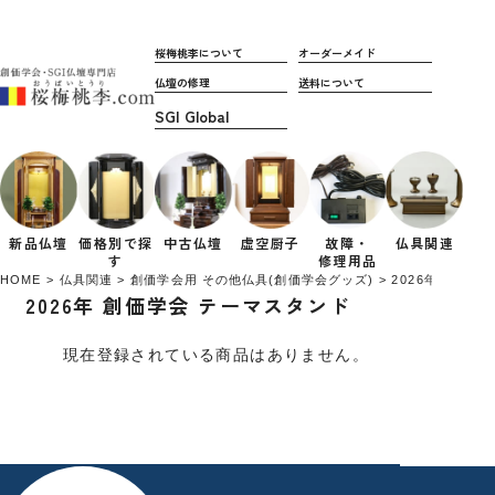
桜梅桃李について
オーダーメイド
仏壇の修理
送料について
新品仏壇
価格別で
探
中古仏壇
虚空厨子
故障・
仏具関連
す
修理用品
HOME
仏具関連
創価学会用 その他仏具(創価学会グッズ)
2026年 創価
2026年 創価学会 テーマスタンド
現在登録されている商品はありません。